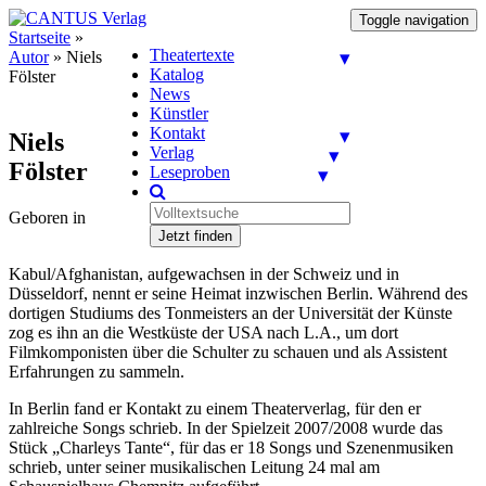
Toggle navigation
Startseite
»
Theatertexte
Autor
»
Niels
Katalog
Fölster
News
Künstler
Kontakt
Niels
Verlag
Fölster
Leseproben
Geboren in
Jetzt finden
Kabul/Afghanistan, aufgewachsen in der Schweiz und in
Düsseldorf, nennt er seine Heimat inzwischen Berlin. Während des
dortigen Studiums des Tonmeisters an der Universität der Künste
zog es ihn an die Westküste der USA nach L.A., um dort
Filmkomponisten über die Schulter zu schauen und als Assistent
Erfahrungen zu sammeln.
In Berlin fand er Kontakt zu einem Theaterverlag, für den er
zahlreiche Songs schrieb. In der Spielzeit 2007/2008 wurde das
Stück „Charleys Tante“, für das er 18 Songs und Szenenmusiken
schrieb, unter seiner musikalischen Leitung 24 mal am