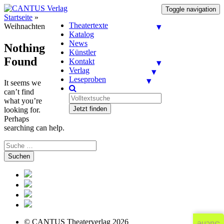
Toggle navigation
Startseite
»
Theatertexte
Weihnachten
Katalog
News
Nothing
Künstler
Found
Kontakt
Verlag
Leseproben
It seems we
can’t find
what you’re
Jetzt finden
looking for.
Perhaps
searching can help.
Suchen
© CANTUS Theaterverlag 2026