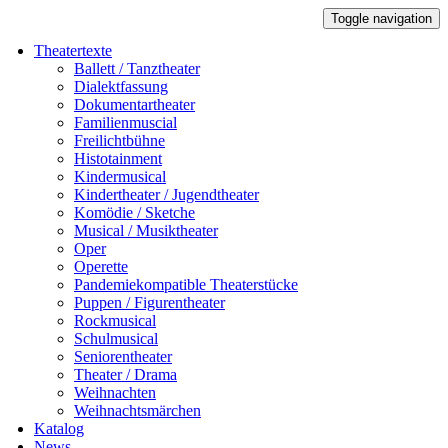
Toggle navigation
Theatertexte
Ballett / Tanztheater
Dialektfassung
Dokumentartheater
Familienmuscial
Freilichtbühne
Histotainment
Kindermusical
Kindertheater / Jugendtheater
Komödie / Sketche
Musical / Musiktheater
Oper
Operette
Pandemiekompatible Theaterstücke
Puppen / Figurentheater
Rockmusical
Schulmusical
Seniorentheater
Theater / Drama
Weihnachten
Weihnachtsmärchen
Katalog
News