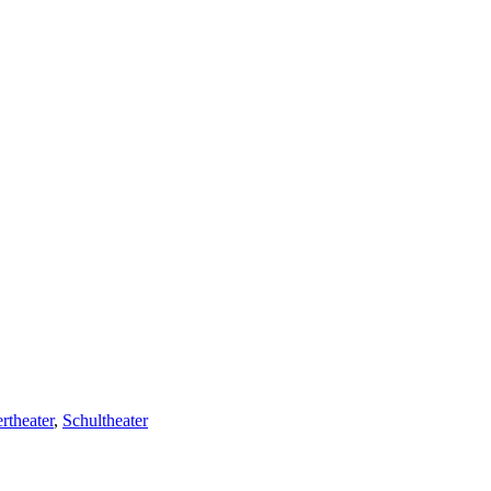
rtheater
,
Schultheater