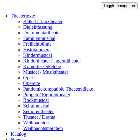
Toggle navigation
Theatertexte
Ballett / Tanztheater
Dialektfassung
Dokumentartheater
Familienmuscial
Freilichtbühne
Histotainment
Kindermusical
Kindertheater / Jugendtheater
Komödie / Sketche
Musical / Musiktheater
Oper
Operette
Pandemiekompatible Theaterstücke
Puppen / Figurentheater
Rockmusical
Schulmusical
Seniorentheater
Theater / Drama
Weihnachten
Weihnachtsmärchen
Katalog
News