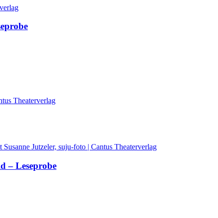
seprobe
ld – Leseprobe