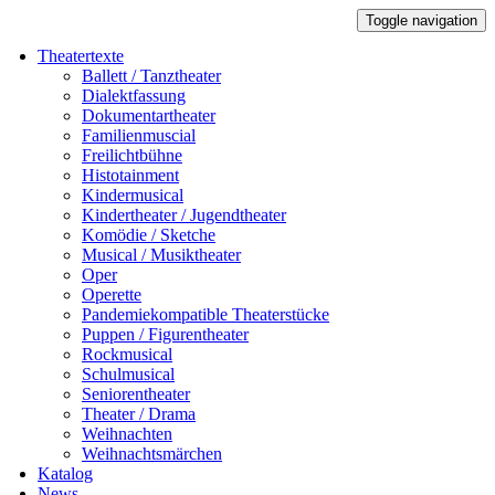
Toggle navigation
Theatertexte
Ballett / Tanztheater
Dialektfassung
Dokumentartheater
Familienmuscial
Freilichtbühne
Histotainment
Kindermusical
Kindertheater / Jugendtheater
Komödie / Sketche
Musical / Musiktheater
Oper
Operette
Pandemiekompatible Theaterstücke
Puppen / Figurentheater
Rockmusical
Schulmusical
Seniorentheater
Theater / Drama
Weihnachten
Weihnachtsmärchen
Katalog
News