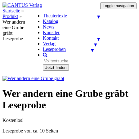
Toggle navigation
Startseite
»
Theatertexte
Produkt
»
Katalog
Wer andern
News
eine Grube
Künstler
gräbt
Kontakt
Leseprobe
Verlag
Leseproben
Jetzt finden
Wer andern eine Grube gräbt
Leseprobe
Kostenlos!
Leseprobe von ca. 10 Seiten