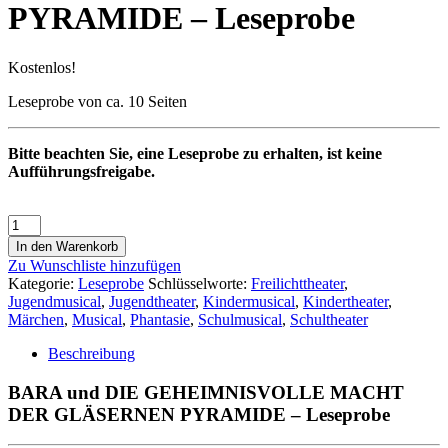
PYRAMIDE – Leseprobe
Kostenlos!
Leseprobe von ca. 10 Seiten
Bitte beachten Sie, eine Leseprobe zu erhalten, ist keine
Aufführungsfreigabe.
In den Warenkorb
Zu Wunschliste hinzufügen
Kategorie:
Leseprobe
Schlüsselworte:
Freilichttheater
,
Jugendmusical
,
Jugendtheater
,
Kindermusical
,
Kindertheater
,
Märchen
,
Musical
,
Phantasie
,
Schulmusical
,
Schultheater
Beschreibung
BARA und DIE GEHEIMNISVOLLE MACHT
DER GLÄSERNEN PYRAMIDE – Leseprobe