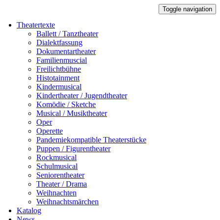
Toggle navigation
Theatertexte
Ballett / Tanztheater
Dialektfassung
Dokumentartheater
Familienmuscial
Freilichtbühne
Histotainment
Kindermusical
Kindertheater / Jugendtheater
Komödie / Sketche
Musical / Musiktheater
Oper
Operette
Pandemiekompatible Theaterstücke
Puppen / Figurentheater
Rockmusical
Schulmusical
Seniorentheater
Theater / Drama
Weihnachten
Weihnachtsmärchen
Katalog
News