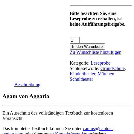
Bitte beachten Sie, eine
Leseprobe zu erhalten, ist
keine Aufführungsfreigabe.
In den Warenkorb
Zu Wunschliste hinzufügen
Kategorie:
Leseprobe
Schlüsselworte:
Grundschule
,
Kindertheater
,
Märchen
,
Schultheater
Beschreibung
Agam von Aggaria
Ein Ausschnitt des vollständigen Textbuch zur kostenlosen
Voransicht.
Das komplette Textbuch können Sie unter
cantus@cantus-
verlag.com
oder über unser
Kontaktformular
anfordern .