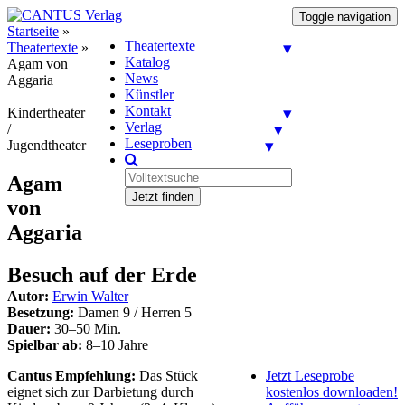
Toggle navigation
Startseite
»
Theatertexte
Theatertexte
»
Katalog
Agam von
News
Aggaria
Künstler
Kontakt
Kindertheater
Verlag
/
Leseproben
Jugendtheater
Agam
Jetzt finden
von
Aggaria
Besuch auf der Erde
Autor:
Erwin Walter
Besetzung:
Damen 9 / Herren 5
Dauer:
30–50 Min.
Spielbar ab:
8–10 Jahre
Cantus Empfehlung:
Das Stück
Jetzt Leseprobe
eignet sich zur Darbietung durch
kostenlos downloaden!