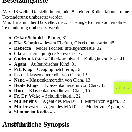
Besetzungsliste
Max. 13 weibl. Darstellerinnen, min. 8 – einige Rollen können ohne
Textänderung umbesetzt werden
Min. 1 männlicher Darsteller; max. 5 – einige Rollen können ohne
Textänderung umbesetzt werden
Oskar Schmitt
– Pfarrer, 31
Else Schmitt
– dessen Ehefrau, Oberkommissarin, 45
Rebecca
– beider Tochter, Intelligenzbestie, 32
Clara
– deren jüngere Schwester, 37
Gudrun
Köster – Oberkommissarin, Kollegin von Else, 41
Agam
– Außerirdisches Kind, 31
Frl. Klug
– Geographielehrerin, 26
Lea
– Klassenkameradin von Clara, 13
Nena
– Klassenkameradin von Clara, 13
Beate Klüger
– Klassenkameradin von Clara, 12
Suche
Doro
– Klassenkameradin von Clara, 15
Fr. Dr. Weise
– Schuldirektorin, 22
Müller eins
– ‚Agent des MAD‘ – 1. Mutter von Agam, 32
Müller zwei
– ‚Agent des MAD‘ – 2. Mutter von Agam, 31
Stimme im Radio
– 2
Ausführliche Synopsis