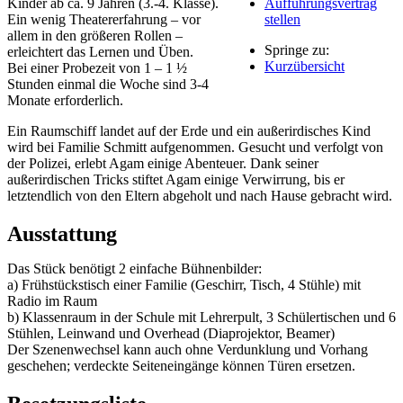
Kinder ab ca. 9 Jahren (3.-4. Klasse).
Aufführungsvertrag
Ein wenig Theatererfahrung – vor
stellen
allem in den größeren Rollen –
Springe zu:
erleichtert das Lernen und Üben.
Kurzübersicht
Bei einer Probezeit von 1 – 1 ½
Stunden einmal die Woche sind 3-4
Monate erforderlich.
Ein Raumschiff landet auf der Erde und ein außerirdisches Kind
wird bei Familie Schmitt aufgenommen. Gesucht und verfolgt von
der Polizei, erlebt Agam einige Abenteuer. Dank seiner
außerirdischen Tricks stiftet Agam einige Verwirrung, bis er
letztendlich von den Eltern abgeholt und nach Hause gebracht wird.
Ausstattung
Das Stück benötigt 2 einfache Bühnenbilder:
a) Frühstückstisch einer Familie (Geschirr, Tisch, 4 Stühle) mit
Radio im Raum
b) Klassenraum in der Schule mit Lehrerpult, 3 Schülertischen und 6
Stühlen, Leinwand und Overhead (Diaprojektor, Beamer)
Der Szenenwechsel kann auch ohne Verdunklung und Vorhang
geschehen; verdeckte Seiteneingänge können Türen ersetzen.