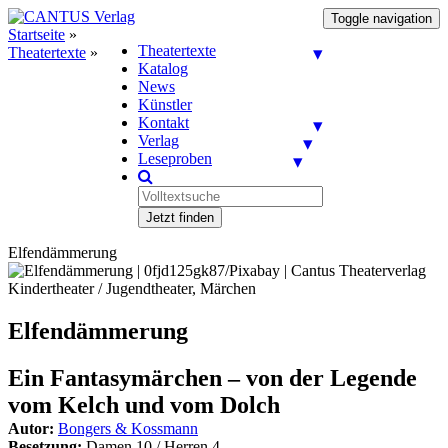
Toggle navigation
Startseite
»
Theatertexte
Theatertexte
»
Katalog
News
Künstler
Kontakt
Verlag
Leseproben
Jetzt finden
Elfendämmerung
Kindertheater / Jugendtheater, Märchen
Elfendämmerung
Ein Fantasymärchen – von der Legende
vom Kelch und vom Dolch
Autor:
Bongers & Kossmann
Besetzung:
Damen 10 / Herren 4