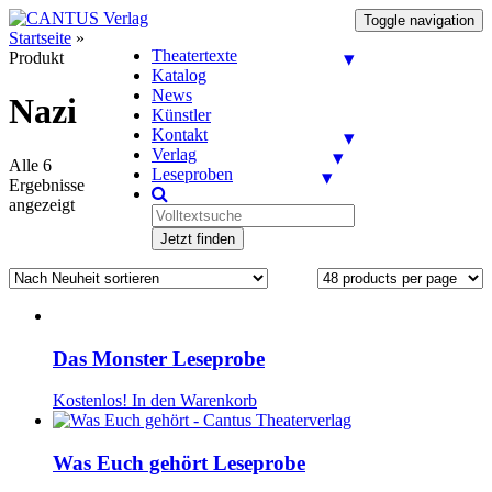
Toggle navigation
Startseite
»
Theatertexte
Produkt
Katalog
News
Nazi
Künstler
Kontakt
Verlag
Alle 6
Leseproben
Ergebnisse
angezeigt
Jetzt finden
Das Monster Leseprobe
Kostenlos!
In den Warenkorb
Was Euch gehört Leseprobe