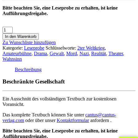
Bitte beachten Sie, eine Leseprobe zu erhalten, ist keine
Aufführungsfreigabe.
In den Warenkorb
Zu Wunschliste hinzufügen
Kategorie:
Leseprobe
Schlüsselworte:
2ter Weltkrieg
,
Amateurbühne
,
Drama
,
Gewalt
,
Mord
,
Nazi
,
Realität
,
Theater
,
Wahnsinn
Beschreibung
Beschränkte Gesellschaft
Ein Ausschnitt des vollständigen Textbuch zur kostenlosen
Voransicht.
Das komplette Textbuch können Sie unter
cantus@cantus-
verlag.com
oder über unser
Kontaktformular
anfordern .
Bitte beachten Sie, eine Leseprobe zu erhalten, ist keine
Aufführungsfreigabe.