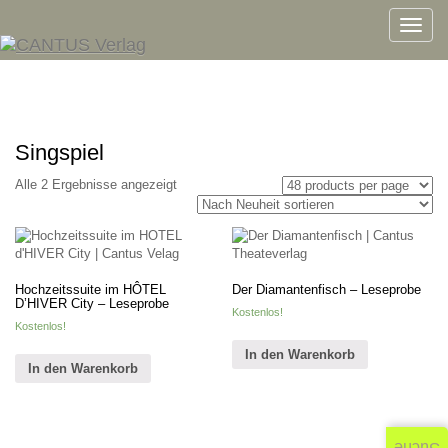
Toggle
naviga
Singspiel
Alle 2 Ergebnisse angezeigt
Hochzeitssuite im HÔTEL
Der Diamantenfisch – Leseprobe
D’HIVER City – Leseprobe
Kostenlos!
Kostenlos!
In den Warenkorb
In den Warenkorb