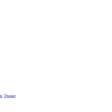
ät
,
Theater