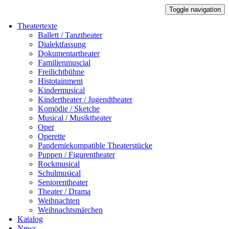
Toggle navigation
Theatertexte
Ballett / Tanztheater
Dialektfassung
Dokumentartheater
Familienmuscial
Freilichtbühne
Histotainment
Kindermusical
Kindertheater / Jugendtheater
Komödie / Sketche
Musical / Musiktheater
Oper
Operette
Pandemiekompatible Theaterstücke
Puppen / Figurentheater
Rockmusical
Schulmusical
Seniorentheater
Theater / Drama
Weihnachten
Weihnachtsmärchen
Katalog
News