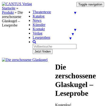
Toggle navigation
Startseite
»
Theatertexte
Produkt
»
Die
Katalog
zerschossene
News
Glaskugel –
Künstler
Leseprobe
Kontakt
Verlag
Leseproben
Jetzt finden
Die
zerschossene
Glaskugel –
Leseprobe
Kostenlos!