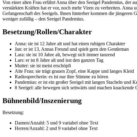
Von einer alten Frau erfährt Anna über den Seeigel Pandemius, der au
verstärkten Kräften hat er vor, noch mehr Viren zu verbreiten. Anna 
Gefangenschaft des Seeigels. Ihnen hinterher kommen die jüngeren G
weniger zufällig – den Seeigel Pandemius.
Besetzung/Rollen/Charakter
Anna: sie ist 12 Jahre alt und hat einen ruhigen Charakter
Jan: er ist 13, Annas Freund und spielt gern den Gentleman
Lara: sie ist 10 Jahre alt, bewegt sich immer tanzend
Lars: er ist 8 Jahre alt und isst den ganzen Tag
Mutter: sie ist meist erschöpft
Alte Frau: sie trägt grauen Zopf, eine Kappe und langes Kleid
Radiosprecherin: es ist nur ihre Stimme zu hören
Pandemius: er ist ein großer Seeigel mit langen Stacheln und K
8 Seeigel: alle bewegen sich seitwärts und machen knackende
Bühnenbild/Inszenierung
Besetzung:
Damen/Anzahl: 5 und 9 variabel ohne Text
Herren/Anzahl: 2 und 9 variabel ohne Text