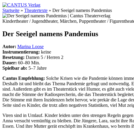
Startseite
»
Theatertexte
»
Der Seeigel namens Pandemius
Kindertheater / Jugendtheater, Märchen, Puppentheater / Figurentheate
Der Seeigel namens Pandemius
Autor:
Marina Loose
Instrumentierung:
keine
Besetzung:
Damen 5 / Herren 2
Dauer:
60–80 Min.
Spielbar ab:
5–7 Jahre
Cantus Empfehlung:
Solche Krisen wie die Pandemie können immer 
Deshalb ist und bleibt das Thema Pandemie gefragt und notwendig. Es
sind. Außerdem gibt es im Theaterstück viel Humor, es gibt auch vi
macht die Stimme der Radiosprecherin, die das Theaterstück begleitet
Die Stimme mit ihren Inzidenzen hebt hervor, wie prekär die Lage de
Seite sind es Kinder, die trotz allen negativen Statistiken, viel Mut zei
Viren sind in Umlauf. Kinder leiden unter den strengen Regeln gegen 
Anna versucht vernünftig zu bleiben. Die Jüngere, Lara, sucht ihre Re
Essen. Und ihre Mutter gerät erschöpft ins Krankenhaus, wo bereits i