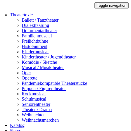
Toggle navigation
Theatertexte
Ballett / Tanztheater
Dialektfassung
Dokumentartheater
Familienmuscial
Freilichtbühne
Histotainment
Kindermusical
Kindertheater / Jugendtheater
Komödie / Sketche
Musical / Musiktheater
Oper
Operette
Pandemiekompatible Theaterstücke
Puppen / Figurentheater
Rockmusical
Schulmusical
Seniorentheater
Theater / Drama
Weihnachten
Weihnachtsmärchen
Katalog
News