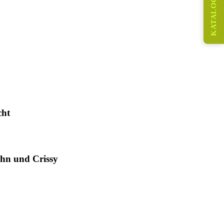
KATALOG
cht
hn und Crissy