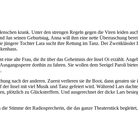
enschen krank. Unter den strengen Regeln gegen die Viren leiden auch d
und Jan seinen Geburtstag, Anna will ihm eine nette Überraschung berei
e jüngere Tochter Lara sucht ihre Rettung im Tanz. Der Zweitklässler 
nkenhaus.
t eine alte Frau, die ihr über das Geheimnis der Insel Oi erzählt. Ange
er Ausgangssperre dorthin zu fahren. Sie wollen dem Seeigel Paroli bie
.
ung nach der anderen. Zuerst verlieren sie ihr Boot, dann geraten si
auf der Insel mit viel Musik und Tanz gefeiert wird. Während Lars dach
en, plötzlich zu Glückstreffern. Und ausgerechnet der dicke Lars bes
e Stimme der Radiosprecherin, die das ganze Theaterstück begleitet, w