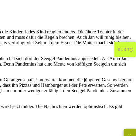
ie Kinder. Jedes Kind reagiert anders. Die ältere Tochter in der
ten und muss dafür die Regeln brechen. Auch Jan will ruhig bleiben,
Lars verbringt viel Zeit mit dem Essen. Die Mutter macht sich Sorgen
Suche
blich hat sich dort der Seeigel Pandemius angesiedelt. Als Anna Jan
ten. Denn Pandemius hat eine Meute von kräftigen Seeigeln um sich
e in Gefangenschaft. Unerwartet kommen die jüngeren Geschwister auf
te, dass ihn Pizzas und Hamburger auf der Fete erwarten. So werden
iegt – mehr oder weniger zufällig – den Seeigel Pandemius. Zusammen
irkt jetzt milder. Die Nachrichten werden optimistisch. Es gibt