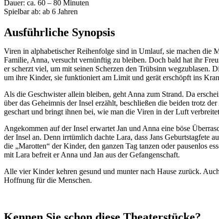
Dauer: ca. 60 – 80 Minuten
Spielbar ab: ab 6 Jahren
Ausführliche Synopsis
Viren in alphabetischer Reihenfolge sind in Umlauf, sie machen die M
Familie, Anna, versucht vernünftig zu bleiben. Doch bald hat ihr Fre
er scherzt viel, um mit seinen Scherzen den Trübsinn wegzublasen. Di
um ihre Kinder, sie funktioniert am Limit und gerät erschöpft ins Kra
Als die Geschwister allein bleiben, geht Anna zum Strand. Da erschein
über das Geheimnis der Insel erzählt, beschließen die beiden trotz d
geschart und bringt ihnen bei, wie man die Viren in der Luft verbreitet
Angekommen auf der Insel erwartet Jan und Anna eine böse Überrasch
der Insel an. Denn irrtümlich dachte Lara, dass Jans Geburtstagfete 
die „Marotten“ der Kinder, den ganzen Tag tanzen oder pausenlos ess
mit Lara befreit er Anna und Jan aus der Gefangenschaft.
Alle vier Kinder kehren gesund und munter nach Hause zurück. Auch di
Hoffnung für die Menschen.
Kennen Sie schon diese Theaterstücke?