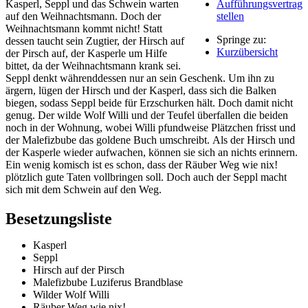
Kasperl, Seppl und das Schwein warten
Aufführungsvertrag
auf den Weihnachtsmann. Doch der
stellen
Weihnachtsmann kommt nicht! Statt
Springe zu:
dessen taucht sein Zugtier, der Hirsch auf
Kurzübersicht
der Pirsch auf, der Kasperle um Hilfe
bittet, da der Weihnachtsmann krank sei.
Seppl denkt währenddessen nur an sein Geschenk. Um ihn zu
ärgern, lügen der Hirsch und der Kasperl, dass sich die Balken
biegen, sodass Seppl beide für Erzschurken hält. Doch damit nicht
genug. Der wilde Wolf Willi und der Teufel überfallen die beiden
noch in der Wohnung, wobei Willi pfundweise Plätzchen frisst und
der Malefizbube das goldene Buch umschreibt. Als der Hirsch und
der Kasperle wieder aufwachen, können sie sich an nichts erinnern.
Ein wenig komisch ist es schon, dass der Räuber Weg wie nix!
plötzlich gute Taten vollbringen soll. Doch auch der Seppl macht
sich mit dem Schwein auf den Weg.
Besetzungsliste
Kasperl
Seppl
Hirsch auf der Pirsch
Malefizbube Luziferus Brandblase
Wilder Wolf Willi
Räuber Weg wie nix!