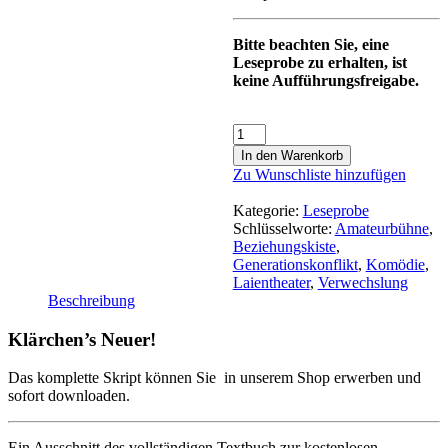
Bitte beachten Sie, eine
Leseprobe zu erhalten, ist
keine Aufführungsfreigabe.
In den Warenkorb
Zu Wunschliste hinzufügen
Kategorie:
Leseprobe
Schlüsselworte:
Amateurbühne
,
Beziehungskiste
,
Generationskonflikt
,
Komödie
,
Laientheater
,
Verwechslung
Beschreibung
Klärchen’s Neuer!
Das komplette Skript können Sie in unserem Shop erwerben und
sofort downloaden.
Ein Ausschnitt des vollständigen Textbuch zur kostenlosen