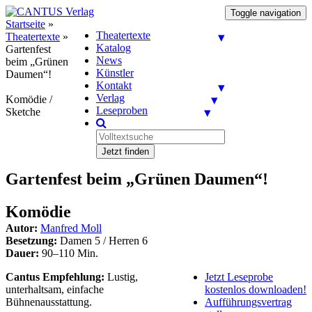
Toggle navigation
Startseite
»
Theatertexte
Theatertexte
»
Katalog
Gartenfest
News
beim „Grünen
Künstler
Daumen“!
Kontakt
Verlag
Komödie /
Leseproben
Sketche
Jetzt finden
Gartenfest beim „Grünen Daumen“!
Komödie
Autor:
Manfred Moll
Besetzung:
Damen 5 / Herren 6
Dauer:
90–110 Min.
Cantus Empfehlung:
Lustig,
Jetzt Leseprobe
unterhaltsam, einfache
kostenlos downloaden!
Bühnenausstattung.
Aufführungsvertrag