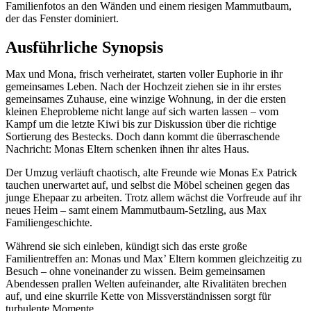
Familienfotos an den Wänden und einem riesigen Mammutbaum,
der das Fenster dominiert.
Ausführliche Synopsis
Max und Mona, frisch verheiratet, starten voller Euphorie in ihr
gemeinsames Leben. Nach der Hochzeit ziehen sie in ihr erstes
gemeinsames Zuhause, eine winzige Wohnung, in der die ersten
kleinen Eheprobleme nicht lange auf sich warten lassen – vom
Kampf um die letzte Kiwi bis zur Diskussion über die richtige
Sortierung des Bestecks. Doch dann kommt die überraschende
Nachricht: Monas Eltern schenken ihnen ihr altes Haus.
Der Umzug verläuft chaotisch, alte Freunde wie Monas Ex Patrick
tauchen unerwartet auf, und selbst die Möbel scheinen gegen das
junge Ehepaar zu arbeiten. Trotz allem wächst die Vorfreude auf ihr
neues Heim – samt einem Mammutbaum-Setzling, aus Max
Familiengeschichte.
Während sie sich einleben, kündigt sich das erste große
Familientreffen an: Monas und Max’ Eltern kommen gleichzeitig zu
Besuch – ohne voneinander zu wissen. Beim gemeinsamen
Abendessen prallen Welten aufeinander, alte Rivalitäten brechen
auf, und eine skurrile Kette von Missverständnissen sorgt für
turbulente Momente.