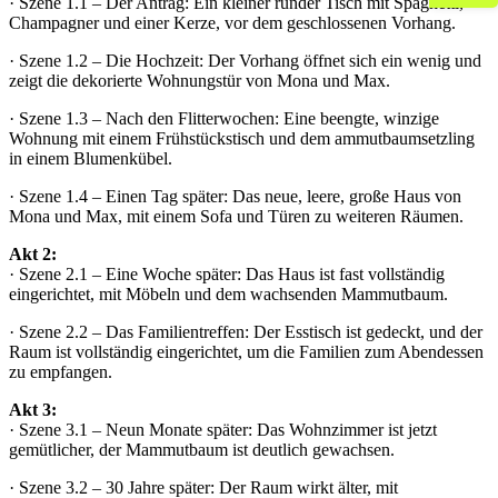
· Szene 1.1 – Der Antrag: Ein kleiner runder Tisch mit Spaghetti,
Champagner und einer Kerze, vor dem geschlossenen Vorhang.
· Szene 1.2 – Die Hochzeit: Der Vorhang öffnet sich ein wenig und
zeigt die dekorierte Wohnungstür von Mona und Max.
· Szene 1.3 – Nach den Flitterwochen: Eine beengte, winzige
Wohnung mit einem Frühstückstisch und dem ammutbaumsetzling
in einem Blumenkübel.
· Szene 1.4 – Einen Tag später: Das neue, leere, große Haus von
Mona und Max, mit einem Sofa und Türen zu weiteren Räumen.
Akt 2:
· Szene 2.1 – Eine Woche später: Das Haus ist fast vollständig
eingerichtet, mit Möbeln und dem wachsenden Mammutbaum.
· Szene 2.2 – Das Familientreffen: Der Esstisch ist gedeckt, und der
Raum ist vollständig eingerichtet, um die Familien zum Abendessen
zu empfangen.
Akt 3:
· Szene 3.1 – Neun Monate später: Das Wohnzimmer ist jetzt
gemütlicher, der Mammutbaum ist deutlich gewachsen.
· Szene 3.2 – 30 Jahre später: Der Raum wirkt älter, mit