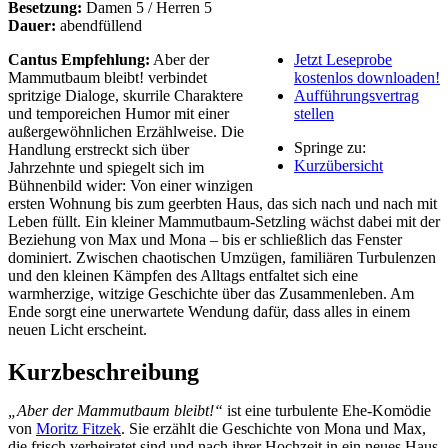
Besetzung:
Damen 5 / Herren 5
Dauer:
abendfüllend
Cantus Empfehlung:
Aber der
Jetzt Leseprobe
Mammutbaum bleibt! verbindet
kostenlos downloaden!
spritzige Dialoge, skurrile Charaktere
Aufführungsvertrag
und temporeichen Humor mit einer
stellen
außergewöhnlichen Erzählweise. Die
Springe zu:
Handlung erstreckt sich über
Kurzübersicht
Jahrzehnte und spiegelt sich im
Bühnenbild wider: Von einer winzigen
ersten Wohnung bis zum geerbten Haus, das sich nach und nach mit
Leben füllt. Ein kleiner Mammutbaum-Setzling wächst dabei mit der
Beziehung von Max und Mona – bis er schließlich das Fenster
dominiert. Zwischen chaotischen Umzügen, familiären Turbulenzen
und den kleinen Kämpfen des Alltags entfaltet sich eine
warmherzige, witzige Geschichte über das Zusammenleben. Am
Ende sorgt eine unerwartete Wendung dafür, dass alles in einem
neuen Licht erscheint.
Kurzbeschreibung
„Aber der Mammutbaum bleibt!“
ist eine turbulente Ehe-Komödie
von
Moritz Fitzek
. Sie erzählt die Geschichte von Mona und Max,
die frisch verheiratet sind und nach ihrer Hochzeit in ein neues Haus