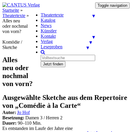
Toggle navigation
Startseite
»
Theatertexte
Theatertexte
»
Katalog
Alles neu
News
oder nochmal
Künstler
von vorn?
Kontakt
Verlag
Komödie /
Leseproben
Sketche
Alles
Jetzt finden
neu oder
nochmal
von vorn?
Ausgewählte Sketche aus dem Repertoire
von „Comédie à la Carte“
Autor:
Jo Hof
Besetzung:
Damen 3 / Herren 2
Dauer:
90–110 Min.
Es entstanden im Laufe der Jahre eine