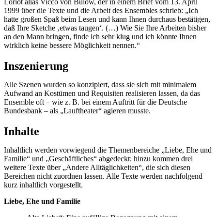
Loriot alias Vicco von Bülow, der in einem Brief vom 13. April
1999 über die Texte und die Arbeit des Ensembles schrieb: „Ich
hatte großen Spaß beim Lesen und kann Ihnen durchaus bestätigen,
daß Ihre Sketche ‚etwas taugen‘. (…) Wie Sie Ihre Arbeiten bisher
an den Mann bringen, finde ich sehr klug und ich könnte Ihnen
wirklich keine bessere Möglichkeit nennen.“
Inszenierung
Alle Szenen wurden so konzipiert, dass sie sich mit minimalem
Aufwand an Kostümen und Requisiten realisieren lassen, da das
Ensemble oft – wie z. B. bei einem Auftritt für die Deutsche
Bundesbank – als „Lauftheater“ agieren musste.
Inhalte
Inhaltlich werden vorwiegend die Themenbereiche „Liebe, Ehe und
Familie“ und „Geschäftliches“ abgedeckt; hinzu kommen drei
weitere Texte über „Andere Alltäglichkeiten“, die sich diesen
Bereichen nicht zuordnen lassen. Alle Texte werden nachfolgend
kurz inhaltlich vorgestellt.
Liebe, Ehe und Familie