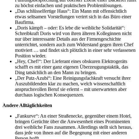
zu höchst einfachen und praktischen Problemlösungen.
„Das schlüsselfertige Haus“: Ein Mann mit offensichtlich
etwas seltsamen Vorstellungen verirrt sich in das Büro einer
Baufirma.
„Doris kämpft – oder: Es lebe die weibliche Solidarität“:
Schreibkraft Doris wird von ihren älteren Kolleginnen nicht
nur über interessante Details aus der Firmengeschichte
unterrichtet, sondern auch zum Widerstand gegen ihren Chef
motiviert … und findet sich plötzlich in einer sehr verlassenen
Position wieder.
„Hey, Chef!“: Der Lieferant eines obskuren Elektrogeräts
schafft es mit einer ganz eigenen Überzeugungstaktik, das
Ding tatsächlich an den Mann zu bringen.
„Der Putz-Azubi“: Eine Reinigungsfachkraft versucht ihrer
Auszubildenden klar zu machen, welch wissenschaftlich
anspruchsvollen Beruf sie erlernt – mit unerwarteten aber
durchaus logischen Konsequenzen.
Andere Alltäglichkeiten
„Fankurve“: An einer Straßenecke, gegenüber einem Hotel,
bringen Gerüchte über die Anwesenheit eines Prominenten
drei weibliche Fans zusammen. Allerdings stellt sich heraus,
dass jede von ihnen auf die Begegnung mit einer anderen
Person hofft.