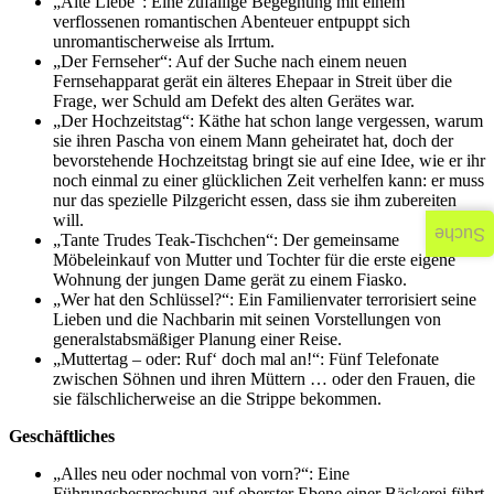
„Alte Liebe“: Eine zufällige Begegnung mit einem
verflossenen romantischen Abenteuer entpuppt sich
unromantischerweise als Irrtum.
„Der Fernseher“: Auf der Suche nach einem neuen
Fernsehapparat gerät ein älteres Ehepaar in Streit über die
Frage, wer Schuld am Defekt des alten Gerätes war.
„Der Hochzeitstag“: Käthe hat schon lange vergessen, warum
sie ihren Pascha von einem Mann geheiratet hat, doch der
bevorstehende Hochzeitstag bringt sie auf eine Idee, wie er ihr
noch einmal zu einer glücklichen Zeit verhelfen kann: er muss
nur das spezielle Pilzgericht essen, dass sie ihm zubereiten
will.
Suche
„Tante Trudes Teak-Tischchen“: Der gemeinsame
Möbeleinkauf von Mutter und Tochter für die erste eigene
Wohnung der jungen Dame gerät zu einem Fiasko.
„Wer hat den Schlüssel?“: Ein Familienvater terrorisiert seine
Lieben und die Nachbarin mit seinen Vorstellungen von
generalstabsmäßiger Planung einer Reise.
„Muttertag – oder: Ruf‘ doch mal an!“: Fünf Telefonate
zwischen Söhnen und ihren Müttern … oder den Frauen, die
sie fälschlicherweise an die Strippe bekommen.
Geschäftliches
„Alles neu oder nochmal von vorn?“: Eine
Führungsbesprechung auf oberster Ebene einer Bäckerei führt