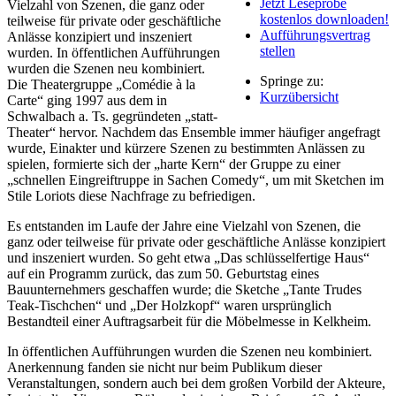
Jetzt Leseprobe
Vielzahl von Szenen, die ganz oder
kostenlos downloaden!
teilweise für private oder geschäftliche
Aufführungsvertrag
Anlässe konzipiert und inszeniert
stellen
wurden. In öffentlichen Aufführungen
wurden die Szenen neu kombiniert.
Springe zu:
Die Theatergruppe „Comédie à la
Kurzübersicht
Carte“ ging 1997 aus dem in
Schwalbach a. Ts. gegründeten „statt-
Theater“ hervor. Nachdem das Ensemble immer häufiger angefragt
wurde, Einakter und kürzere Szenen zu bestimmten Anlässen zu
spielen, formierte sich der „harte Kern“ der Gruppe zu einer
„schnellen Eingreiftruppe in Sachen Comedy“, um mit Sketchen im
Stile Loriots diese Nachfrage zu befriedigen.
Es entstanden im Laufe der Jahre eine Vielzahl von Szenen, die
ganz oder teilweise für private oder geschäftliche Anlässe konzipiert
und inszeniert wurden. So geht etwa „Das schlüsselfertige Haus“
auf ein Programm zurück, das zum 50. Geburtstag eines
Bauunternehmers geschaffen wurde; die Sketche „Tante Trudes
Teak-Tischchen“ und „Der Holzkopf“ waren ursprünglich
Bestandteil einer Auftragsarbeit für die Möbelmesse in Kelkheim.
In öffentlichen Aufführungen wurden die Szenen neu kombiniert.
Anerkennung fanden sie nicht nur beim Publikum dieser
Veranstaltungen, sondern auch bei dem großen Vorbild der Akteure,