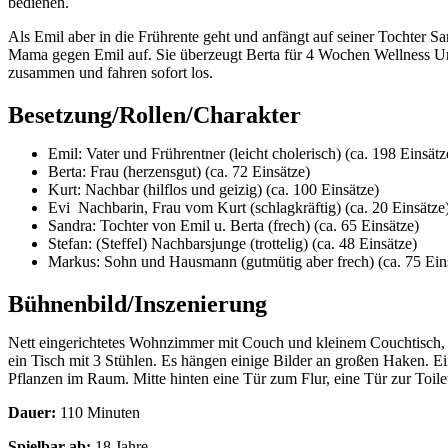
bedienen.
Als Emil aber in die Frührente geht und anfängt auf seiner Tochter 
Mama gegen Emil auf. Sie überzeugt Berta für 4 Wochen Wellness Url
zusammen und fahren sofort los.
Besetzung/Rollen/Charakter
Emil: Vater und Frührentner (leicht cholerisch) (ca. 198 Einsätz
Berta: Frau (herzensgut) (ca. 72 Einsätze)
Kurt: Nachbar (hilflos und geizig) (ca. 100 Einsätze)
Evi Nachbarin, Frau vom Kurt (schlagkräftig) (ca. 20 Einsätze
Sandra: Tochter von Emil u. Berta (frech) (ca. 65 Einsätze)
Stefan: (Steffel) Nachbarsjunge (trottelig) (ca. 48 Einsätze)
Markus: Sohn und Hausmann (gutmütig aber frech) (ca. 75 Ein
Bühnenbild/Inszenierung
Nett eingerichtetes Wohnzimmer mit Couch und kleinem Couchtisch, S
ein Tisch mit 3 Stühlen. Es hängen einige Bilder an großen Haken. E
Pflanzen im Raum. Mitte hinten eine Tür zum Flur, eine Tür zur Toil
Dauer:
110 Minuten
Spielbar ab:
18 Jahre