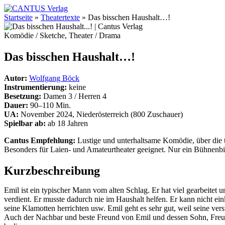
Startseite
»
Theatertexte
»
Das bisschen Haushalt…!
Komödie / Sketche, Theater / Drama
Das bisschen Haushalt…!
Autor:
Wolfgang Böck
Instrumentierung:
keine
Besetzung:
Damen 3 / Herren 4
Dauer:
90–110 Min.
UA:
November 2024, Niederösterreich (800 Zuschauer)
Spielbar ab:
ab 18 Jahren
Cantus Empfehlung:
Lustige und unterhaltsame Komödie, über die t
Besonders für Laien- und Amateurtheater geeignet. Nur ein Bühnenbi
Kurzbeschreibung
Emil ist ein typischer Mann vom alten Schlag. Er hat viel gearbeitet u
verdient. Er musste dadurch nie im Haushalt helfen. Er kann nicht ei
seine Klamotten herrichten usw. Emil geht es sehr gut, weil seine vers
Auch der Nachbar und beste Freund von Emil und dessen Sohn, Freun