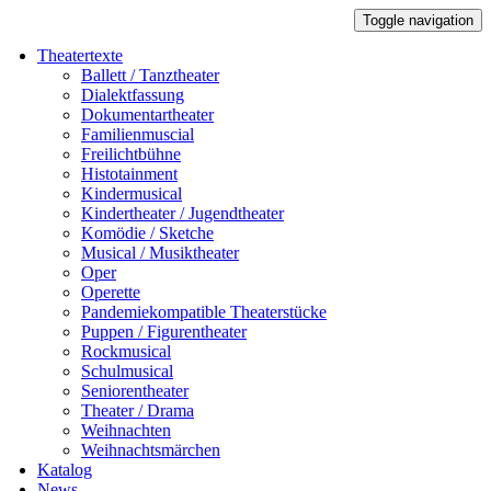
Toggle navigation
Theatertexte
Ballett / Tanztheater
Dialektfassung
Dokumentartheater
Familienmuscial
Freilichtbühne
Histotainment
Kindermusical
Kindertheater / Jugendtheater
Komödie / Sketche
Musical / Musiktheater
Oper
Operette
Pandemiekompatible Theaterstücke
Puppen / Figurentheater
Rockmusical
Schulmusical
Seniorentheater
Theater / Drama
Weihnachten
Weihnachtsmärchen
Katalog
News