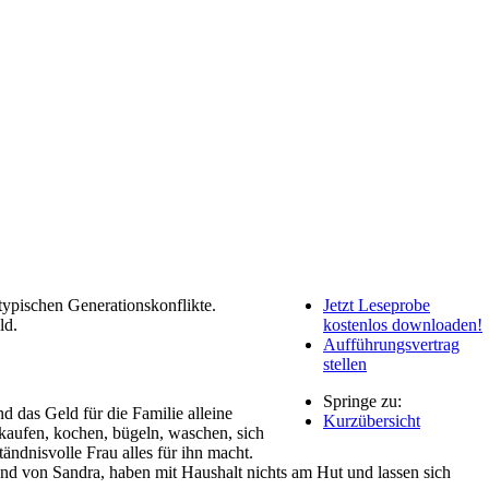
ypischen Generationskonflikte.
Jetzt Leseprobe
ld.
kostenlos downloaden!
Aufführungsvertrag
stellen
Springe zu:
nd das Geld für die Familie alleine
Kurzübersicht
nkaufen, kochen, bügeln, waschen, sich
tändnisvolle Frau alles für ihn macht.
d von Sandra, haben mit Haushalt nichts am Hut und lassen sich