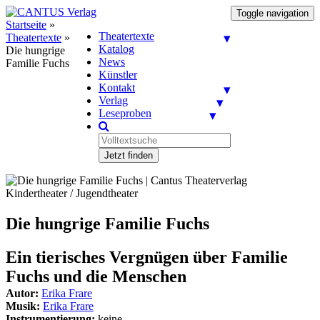
Toggle navigation
Startseite
»
Theatertexte
Theatertexte
»
Katalog
Die hungrige
News
Familie Fuchs
Künstler
Kontakt
Verlag
Leseproben
Jetzt finden
Kindertheater / Jugendtheater
Die hungrige Familie Fuchs
Ein tierisches Vergnügen über Familie
Fuchs und die Menschen
Autor:
Erika Frare
Musik:
Erika Frare
Instrumentierung:
keine