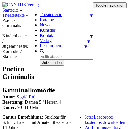
Toggle navigation
Startseite
»
Theatertexte
Theatertexte
»
Katalog
Poetica
News
Criminalis
Künstler
Kontakt
Kindertheater
Verlag
/
Leseproben
Jugendtheater,
Komödie /
Sketche
Jetzt finden
Poetica
Criminalis
Kriminalkomödie
Autor:
Sigrid Ertl
Besetzung:
Damen 5 / Herren 4
Dauer:
90–110 Min.
Cantus Empfehlung:
Spielbar für
Jetzt Leseprobe
Schul-, Laien- und Amateurtheater ab
kostenlos downloaden!
14 Jahre.
Aufführungsvertrag