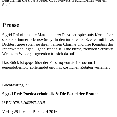
Beispiel für die gute Poesie: C. F. Meyers Gedicht Alles war ein
Spiel.
Presse
Sigrid Ertl nimmt die Marotten ihrer Personen spitz aufs Korn, aber
sie bleibt immer liebenswürdig. In den turbulenten Szenen mit Lisas
Dichtertruppe spielt sie ihren ganzen Charme und ihre Kenntnis der
Innenwelt heutiger Jugendlicher aus. Eine bunte, ziemlich verrückte
Welt zum Wiederjungwerden tut sich da auf!
Das Stück ist gegenüber der Fassung von 2010 nochmal
generalüberholt, abgerundet und mit köstlichen Zutaten verfeinert.
Buchfassung in:
Sigrid Ertl: Poetica criminalis & Die Partei der Frauen
ISBN 978-3-940597-88-5
Verlag 28 Eichen, Barnstorf 2016