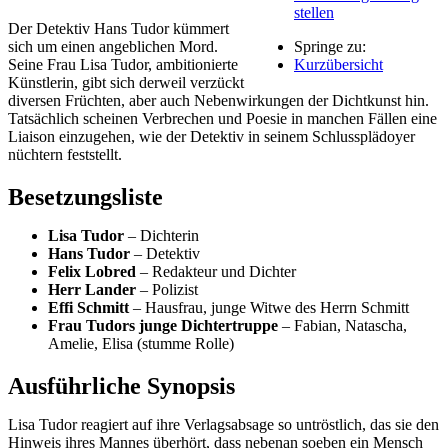
stellen
Der Detektiv Hans Tudor kümmert
sich um einen angeblichen Mord.
Springe zu:
Seine Frau Lisa Tudor, ambitionierte
Kurzübersicht
Künstlerin, gibt sich derweil verzückt
diversen Früchten, aber auch Nebenwirkungen der Dichtkunst hin.
Tatsächlich scheinen Verbrechen und Poesie in manchen Fällen eine
Liaison einzugehen, wie der Detektiv in seinem Schlussplädoyer
nüchtern feststellt.
Besetzungsliste
Lisa Tudor
– Dichterin
Hans Tudor
– Detektiv
Felix Lobred
– Redakteur und Dichter
Herr Lander
– Polizist
Effi Schmitt
– Hausfrau, junge Witwe des Herrn Schmitt
Frau Tudors junge Dichtertruppe
– Fabian, Natascha,
Amelie, Elisa (stumme Rolle)
Ausführliche Synopsis
Lisa Tudor reagiert auf ihre Verlagsabsage so untröstlich, das sie den
Hinweis ihres Mannes überhört, dass nebenan soeben ein Mensch