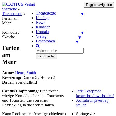
Toggle navigation
Startseite
»
Theatertexte
Theatertexte
»
Katalog
Ferien am
News
Meer
Künstler
Kontakt
Komödie /
Verlag
Sketche
Leseproben
Ferien
am
Jetzt finden
Meer
Autor:
Henry Smith
Besetzung:
Damen 2 / Herren 2
Dauer:
abendfüllend
Cantus Empfehlung:
Eine freche,
Jetzt Leseprobe
witzige Komödie über den Tourismus
kostenlos downloaden!
und Touristen, die von einer
Aufführungsvertrag
Entdeckung in die andere fallen.
stellen
Kann Rock seinen frisch geschiedenen
Springe zu: