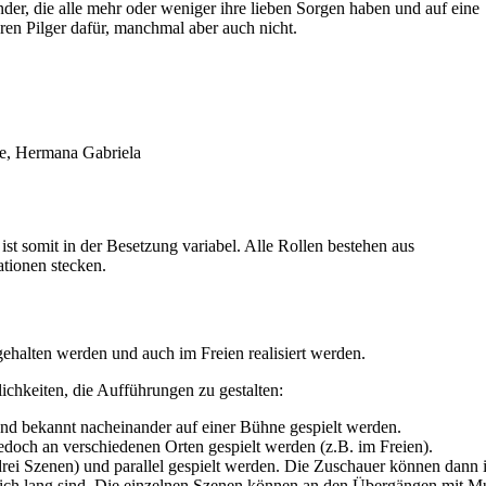
der, die alle mehr oder weniger ihre lieben Sorgen haben und auf eine
en Pilger dafür, manchmal aber auch nicht.
se, Hermana Gabriela
ist somit in der Besetzung variabel. Alle Rollen bestehen aus
ationen stecken.
ehalten werden und auch im Freien realisiert werden.
lichkeiten, die Aufführungen zu gestalten:
d bekannt nacheinander auf einer Bühne gespielt werden.
doch an verschiedenen Orten gespielt werden (z.B. im Freien).
rei Szenen) und parallel gespielt werden. Die Zuschauer können dann 
gleich lang sind. Die einzelnen Szenen können an den Übergängen mit M