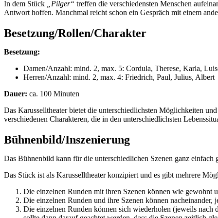
In dem Stück
„Pilger“
treffen die verschiedensten Menschen aufeinan
Antwort hoffen. Manchmal reicht schon ein Gespräch mit einem ander
Besetzung/Rollen/Charakter
Besetzung:
Damen/Anzahl: mind. 2, max. 5: Cordula, Therese, Karla, Lui
Herren/Anzahl: mind. 2, max. 4: Friedrich, Paul, Julius, Albert
Dauer:
ca. 100 Minuten
Das Karusselltheater bietet die unterschiedlichsten Möglichkeiten und 
verschiedenen Charakteren, die in den unterschiedlichsten Lebenssitu
Bühnenbild/Inszenierung
Das Bühnenbild kann für die unterschiedlichen Szenen ganz einfach g
Das Stück ist als Karusselltheater konzipiert und es gibt mehrere Mög
Die einzelnen Runden mit ihren Szenen können wie gewohnt un
Die einzelnen Runden und ihre Szenen können nacheinander, je
Die einzelnen Runden können sich wiederholen (jeweils nach d
sollte dann darauf geachtet werden, dass die Szenen zeitlich 