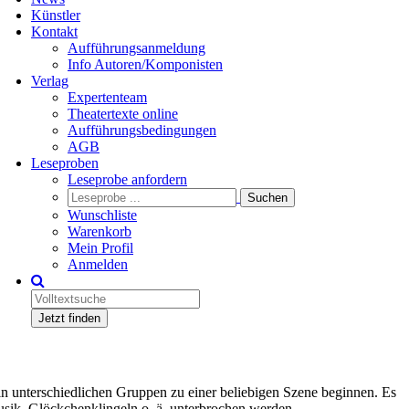
Künstler
Kontakt
Aufführungsanmeldung
Info Autoren/Komponisten
Verlag
Expertenteam
Theatertexte online
Aufführungsbedingungen
AGB
Leseproben
Leseprobe anfordern
Wunschliste
Warenkorb
Mein Profil
Anmelden
Jetzt finden
in unterschiedlichen Gruppen zu einer beliebigen Szene beginnen. Es
usik, Glöckchenklingeln o. ä. unterbrochen werden.