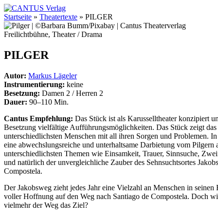
Startseite
»
Theatertexte
»
PILGER
Freilichtbühne, Theater / Drama
PILGER
Autor:
Markus Lägeler
Instrumentierung:
keine
Besetzung:
Damen 2 / Herren 2
Dauer:
90–110 Min.
Cantus Empfehlung:
Das Stück ist als Karusselltheater konzipiert u
Besetzung vielfältige Aufführungsmöglichkeiten. Das Stück zeigt da
unterschiedlichsten Menschen mit all ihren Sorgen und Problemen. In
eine abwechslungsreiche und unterhaltsame Darbietung vom Pilgern
unterschiedlichsten Themen wie Einsamkeit, Trauer, Sinnsuche, Zwei
und natürlich der unvergleichliche Zauber des Sehnsuchtsortes Jakob
Compostela.
Der Jakobsweg zieht jedes Jahr eine Vielzahl an Menschen in seinen
voller Hoffnung auf den Weg nach Santiago de Compostela. Doch wird 
vielmehr der Weg das Ziel?