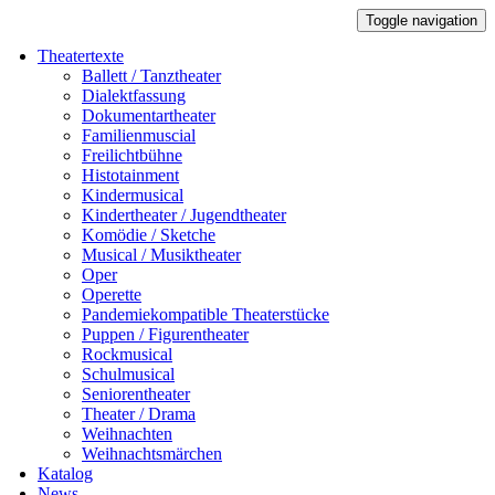
Toggle navigation
Theatertexte
Ballett / Tanztheater
Dialektfassung
Dokumentartheater
Familienmuscial
Freilichtbühne
Histotainment
Kindermusical
Kindertheater / Jugendtheater
Komödie / Sketche
Musical / Musiktheater
Oper
Operette
Pandemiekompatible Theaterstücke
Puppen / Figurentheater
Rockmusical
Schulmusical
Seniorentheater
Theater / Drama
Weihnachten
Weihnachtsmärchen
Katalog
News