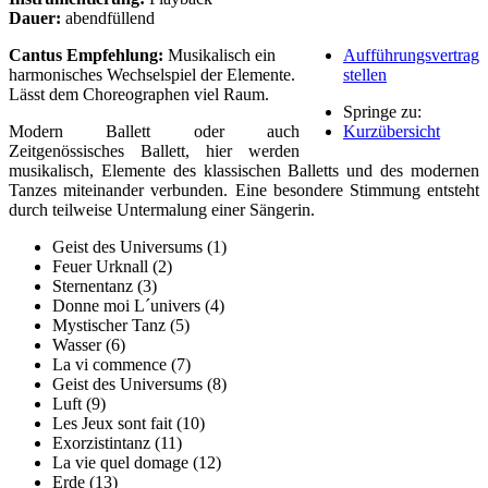
Dauer:
abendfüllend
Cantus Empfehlung:
Musikalisch ein
Aufführungsvertrag
harmonisches Wechselspiel der Elemente.
stellen
Lässt dem Choreographen viel Raum.
Springe zu:
Modern Ballett oder auch
Kurzübersicht
Zeitgenössisches Ballett, hier werden
musikalisch, Elemente des klassischen Balletts und des modernen
Tanzes miteinander verbunden. Eine besondere Stimmung entsteht
durch teilweise Untermalung einer Sängerin.
Geist des Universums (1)
Feuer Urknall (2)
Sternentanz (3)
Donne moi L´univers (4)
Mystischer Tanz (5)
Wasser (6)
La vi commence (7)
Geist des Universums (8)
Luft (9)
Les Jeux sont fait (10)
Exorzistintanz (11)
La vie quel domage (12)
Erde (13)