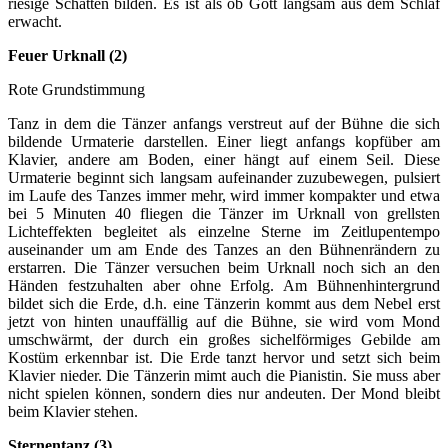
riesige Schatten bilden. Es ist als ob Gott langsam aus dem Schlaf
erwacht.
Feuer Urknall (2)
Rote Grundstimmung
Tanz in dem die Tänzer anfangs verstreut auf der Bühne die sich
bildende Urmaterie darstellen. Einer liegt anfangs kopfüber am
Klavier, andere am Boden, einer hängt auf einem Seil. Diese
Urmaterie beginnt sich langsam aufeinander zuzubewegen, pulsiert
im Laufe des Tanzes immer mehr, wird immer kompakter und etwa
bei 5 Minuten 40 fliegen die Tänzer im Urknall von grellsten
Lichteffekten begleitet als einzelne Sterne im Zeitlupentempo
auseinander um am Ende des Tanzes an den Bühnenrändern zu
erstarren. Die Tänzer versuchen beim Urknall noch sich an den
Händen festzuhalten aber ohne Erfolg. Am Bühnenhintergrund
bildet sich die Erde, d.h. eine Tänzerin kommt aus dem Nebel erst
jetzt von hinten unauffällig auf die Bühne, sie wird vom Mond
umschwärmt, der durch ein großes sichelförmiges Gebilde am
Kostüm erkennbar ist. Die Erde tanzt hervor und setzt sich beim
Klavier nieder. Die Tänzerin mimt auch die Pianistin. Sie muss aber
nicht spielen können, sondern dies nur andeuten. Der Mond bleibt
beim Klavier stehen.
Sternentanz (3)