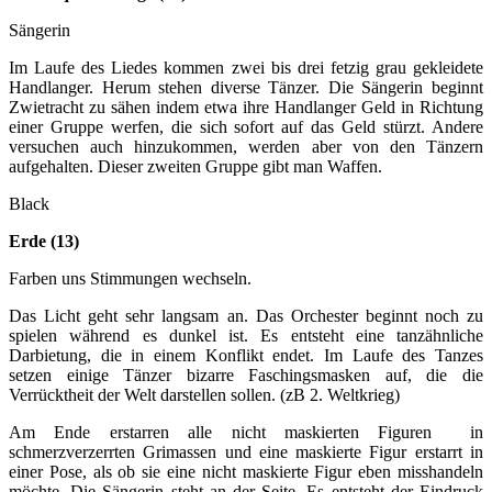
Sängerin
Im Laufe des Liedes kommen zwei bis drei fetzig grau gekleidete
Handlanger. Herum stehen diverse Tänzer. Die Sängerin beginnt
Zwietracht zu sähen indem etwa ihre Handlanger Geld in Richtung
einer Gruppe werfen, die sich sofort auf das Geld stürzt. Andere
versuchen auch hinzukommen, werden aber von den Tänzern
aufgehalten. Dieser zweiten Gruppe gibt man Waffen.
Black
Erde (13)
Farben uns Stimmungen wechseln.
Das Licht geht sehr langsam an. Das Orchester beginnt noch zu
spielen während es dunkel ist. Es entsteht eine tanzähnliche
Darbietung, die in einem Konflikt endet. Im Laufe des Tanzes
setzen einige Tänzer bizarre Faschingsmasken auf, die die
Verrücktheit der Welt darstellen sollen. (zB 2. Weltkrieg)
Am Ende erstarren alle nicht maskierten Figuren in
schmerzverzerrten Grimassen und eine maskierte Figur erstarrt in
einer Pose, als ob sie eine nicht maskierte Figur eben misshandeln
möchte. Die Sängerin steht an der Seite. Es entsteht der Eindruck