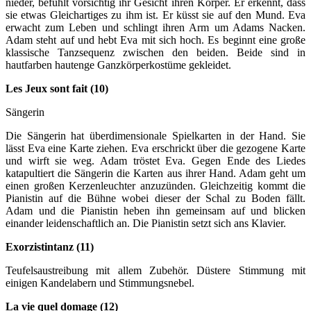
nieder, befühlt vorsichtig ihr Gesicht ihren Körper. Er erkennt, dass
sie etwas Gleichartiges zu ihm ist. Er küsst sie auf den Mund. Eva
erwacht zum Leben und schlingt ihren Arm um Adams Nacken.
Adam steht auf und hebt Eva mit sich hoch. Es beginnt eine große
klassische Tanzsequenz zwischen den beiden. Beide sind in
hautfarben hautenge Ganzkörperkostüme gekleidet.
Les Jeux sont fait (10)
Sängerin
Die Sängerin hat überdimensionale Spielkarten in der Hand. Sie
lässt Eva eine Karte ziehen. Eva erschrickt über die gezogene Karte
und wirft sie weg. Adam tröstet Eva. Gegen Ende des Liedes
katapultiert die Sängerin die Karten aus ihrer Hand. Adam geht um
einen großen Kerzenleuchter anzuzünden. Gleichzeitig kommt die
Pianistin auf die Bühne wobei dieser der Schal zu Boden fällt.
Adam und die Pianistin heben ihn gemeinsam auf und blicken
einander leidenschaftlich an. Die Pianistin setzt sich ans Klavier.
Exorzistintanz (11)
Teufelsaustreibung mit allem Zubehör. Düstere Stimmung mit
einigen Kandelabern und Stimmungsnebel.
La vie quel domage (12)