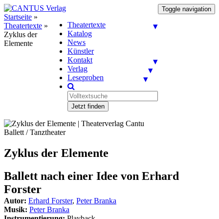
Toggle navigation
Startseite
»
Theatertexte
Theatertexte
»
Katalog
Zyklus der
News
Elemente
Künstler
Kontakt
Verlag
Leseproben
Jetzt finden
Ballett / Tanztheater
Zyklus der Elemente
Ballett nach einer Idee von Erhard
Forster
Autor:
Erhard Forster
,
Peter Branka
Musik:
Peter Branka
Instrumentierung:
Playback