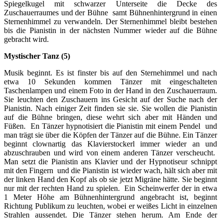
Spiegelkugel mit schwarzer Unterseite die Decke des
Zuschauerraumes und der Bühne samt Bühnenhintergrund in einen
Sternenhimmel zu verwandeln. Der Sternenhimmel bleibt bestehen
bis die Pianistin in der nächsten Nummer wieder auf die Bühne
gebracht wird.
Mystischer Tanz (5)
Musik beginnt. Es ist finster bis auf den Sternehimmel und nach
etwa 10 Sekunden kommen Tänzer mit eingeschalteten
Taschenlampen und einem Foto in der Hand in den Zuschauerraum.
Sie leuchten den Zuschauern ins Gesicht auf der Suche nach der
Pianistin. Nach einiger Zeit finden sie sie. Sie wollen die Pianistin
auf die Bühne bringen, diese wehrt sich aber mit Händen und
Füßen. En Tänzer hypnotisiert die Pianistin mit einem Pendel und
man trägt sie über die Köpfen der Tänzer auf die Bühne. Ein Tänzer
beginnt clownartig das Klavierstockerl immer wieder an und
abzuschrauben und wird von einem anderen Tänzer verscheucht.
Man setzt die Pianistin ans Klavier und der Hypnotiseur schnippt
mit den Fingern und die Pianistin ist wieder wach, hält sich aber mit
der linken Hand den Kopf als ob sie jetzt Migräne hätte. Sie beginnt
nur mit der rechten Hand zu spielen. Ein Scheinwerfer der in etwa
1 Meter Höhe am Bühnenhintergrund angebracht ist, beginnt
Richtung Publikum zu leuchten, wobei er weißes Licht in einzelnen
Strahlen aussendet. Die Tänzer stehen herum. Am Ende der