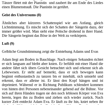
Tänzer flirtet mit der Pianistin und zaubert ihr am Ende des Liedes
einen Blumenstrauß. Die Pianistin ist gerührt.
Geist des Universums (8)
Ähnliches aber kürzeres Schattenspiel wie am Anfang, gleich
Lichtstimmung. Es mischt sich der Schatten der Sängerin dazu, der
immer größer wird. Man sieht eine Peitsche drohend in ihrer Hand.
Die Sängerin beginnt das Böse in der Welt zu verkörpern.
Luft (9)
Gelbliche Grundstimmung zeigt die Entstehung Adams und Evas
Adam liegt am Boden in Bauchlage. Nach einigen Sekunden richtet
er sich langsam auf bleibt aber knien. Er befühlt mit einer Hand die
andere fährt sich übers Gesicht betrachtet sich und erkennt sich als
Lebewesen. Er steht auf bemerkt, dass er sich bewegen kann
beginnt enthusiastisch zu tanzen bis er innehält, sich umsieht und
erkennt, dass er alleine ist. Er lässt den Kopf hängen und ist
deprimiert. Während er in Richtung Publikum schlendert kommen
von hinten drei Personen nebeneinander gehend auf die Bühne. Vor
sich auf ihren Händen tragen sie den noch leblosen Körper von Eva
herein, legen ihn zu Boden und ziehen sich wieder zurück. Nach
kurzer Zeit entdeckt Adam Eva. Er läuft zu ihr hin, kniet neben ihr