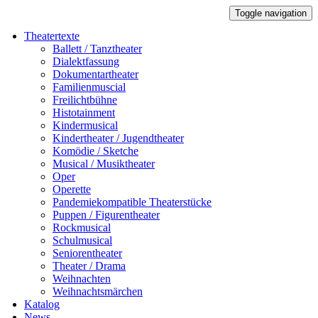
Toggle navigation
Theatertexte
Ballett / Tanztheater
Dialektfassung
Dokumentartheater
Familienmuscial
Freilichtbühne
Histotainment
Kindermusical
Kindertheater / Jugendtheater
Komödie / Sketche
Musical / Musiktheater
Oper
Operette
Pandemiekompatible Theaterstücke
Puppen / Figurentheater
Rockmusical
Schulmusical
Seniorentheater
Theater / Drama
Weihnachten
Weihnachtsmärchen
Katalog
News