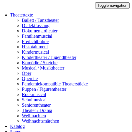
Toggle navigation
Theatertexte
Ballett / Tanztheater
Dialektfassung
Dokumentartheater
Familienmuscial
Freilichtbühne
Histotainment
Kindermusical
Kindertheater / Jugendtheater
Komödie / Sketche
Musical / Musiktheater
Oper
Operette
Pandemiekompatible Theaterstücke
Puppen / Figurentheater
Rockmusical
Schulmusical
Seniorentheater
Theater / Drama
Weihnachten
Weihnachtsmärchen
Katalog
News