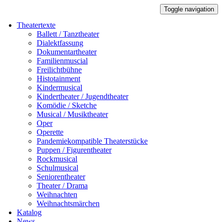
Toggle navigation
Theatertexte
Ballett / Tanztheater
Dialektfassung
Dokumentartheater
Familienmuscial
Freilichtbühne
Histotainment
Kindermusical
Kindertheater / Jugendtheater
Komödie / Sketche
Musical / Musiktheater
Oper
Operette
Pandemiekompatible Theaterstücke
Puppen / Figurentheater
Rockmusical
Schulmusical
Seniorentheater
Theater / Drama
Weihnachten
Weihnachtsmärchen
Katalog
News