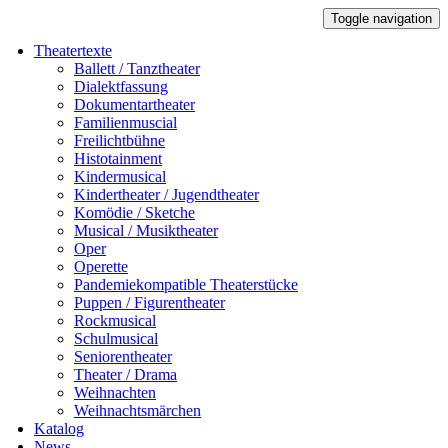
Toggle navigation
Theatertexte
Ballett / Tanztheater
Dialektfassung
Dokumentartheater
Familienmuscial
Freilichtbühne
Histotainment
Kindermusical
Kindertheater / Jugendtheater
Komödie / Sketche
Musical / Musiktheater
Oper
Operette
Pandemiekompatible Theaterstücke
Puppen / Figurentheater
Rockmusical
Schulmusical
Seniorentheater
Theater / Drama
Weihnachten
Weihnachtsmärchen
Katalog
News