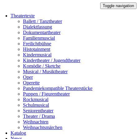
Toggle navigation
Theatertexte
Ballett / Tanztheater
Dialektfassung
Dokumentartheater
Familienmuscial
Freilichtbühne
Histotainment
Kindermusical
Kindertheater / Jugendtheater
Komödie / Sketche
Musical / Musiktheater
Oper
Operette
Pandemiekompatible Theaterstücke
Puppen / Figurentheater
Rockmusical
Schulmusical
Seniorentheater
Theater / Drama
Weihnachten
Weihnachtsmärchen
Katalog
News