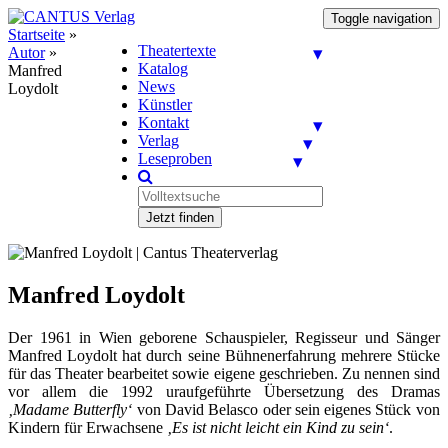
Toggle navigation
Startseite
»
Theatertexte
Autor
»
Katalog
Manfred
News
Loydolt
Künstler
Kontakt
Verlag
Leseproben
Jetzt finden
Manfred Loydolt
Der 1961 in Wien geborene Schauspieler, Regisseur und Sänger
Manfred Loydolt hat durch seine Bühnenerfahrung mehrere Stücke
für das Theater bearbeitet sowie eigene geschrieben. Zu nennen sind
vor allem die 1992 uraufgeführte Übersetzung des Dramas
‚Madame Butterfly‘
von David Belasco oder sein eigenes Stück von
Kindern für Erwachsene
‚Es ist nicht leicht ein Kind zu sein‘
.