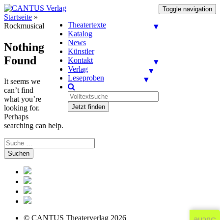
Toggle navigation
Startseite
»
Theatertexte
Rockmusical
Katalog
News
Nothing
Künstler
Found
Kontakt
Verlag
Leseproben
It seems we
can’t find
what you’re
Jetzt finden
looking for.
Perhaps
searching can help.
Suchen
© CANTUS Theaterverlag 2026