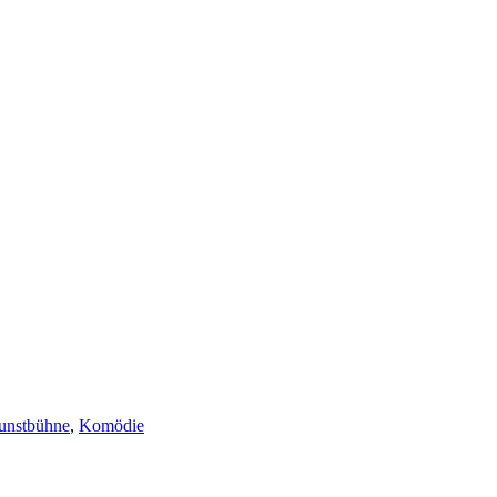
unstbühne
,
Komödie