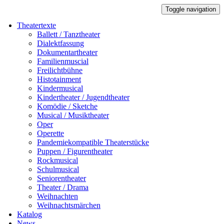
Toggle navigation
Theatertexte
Ballett / Tanztheater
Dialektfassung
Dokumentartheater
Familienmuscial
Freilichtbühne
Histotainment
Kindermusical
Kindertheater / Jugendtheater
Komödie / Sketche
Musical / Musiktheater
Oper
Operette
Pandemiekompatible Theaterstücke
Puppen / Figurentheater
Rockmusical
Schulmusical
Seniorentheater
Theater / Drama
Weihnachten
Weihnachtsmärchen
Katalog
News