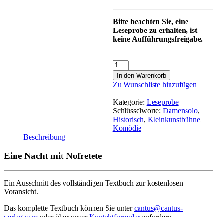
Bitte beachten Sie, eine
Leseprobe zu erhalten, ist
keine Aufführungsfreigabe.
In den Warenkorb
Zu Wunschliste hinzufügen
Kategorie:
Leseprobe
Schlüsselworte:
Damensolo
,
Historisch
,
Kleinkunstbühne
,
Komödie
Beschreibung
Eine Nacht mit Nofretete
Ein Ausschnitt des vollständigen Textbuch zur kostenlosen
Voransicht.
Das komplette Textbuch können Sie unter
cantus@cantus-
verlag.com
oder über unser
Kontaktformular
anfordern .