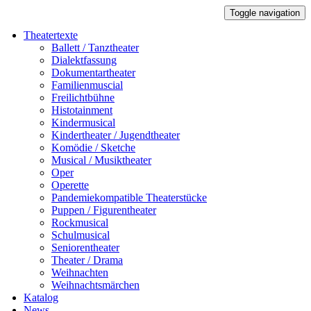
Toggle navigation
Theatertexte
Ballett / Tanztheater
Dialektfassung
Dokumentartheater
Familienmuscial
Freilichtbühne
Histotainment
Kindermusical
Kindertheater / Jugendtheater
Komödie / Sketche
Musical / Musiktheater
Oper
Operette
Pandemiekompatible Theaterstücke
Puppen / Figurentheater
Rockmusical
Schulmusical
Seniorentheater
Theater / Drama
Weihnachten
Weihnachtsmärchen
Katalog
News