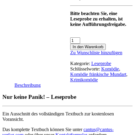
Bitte beachten Sie, eine
Leseprobe zu erhalten, ist
keine Aufführungsfreigabe.
In den Warenkorb
Zu Wunschliste hinzufügen
Kategorie:
Leseprobe
Schlüsselworte:
Komödie
,
Komödie fränkische Mundart
,
Krimikomödie
Beschreibung
Nur keine Panik! – Leseprobe
Ein Ausschnitt des vollständigen Textbuch zur kostenlosen
Voransicht.
Das komplette Textbuch können Sie unter
cantus@cantus-
verlag.com
oder über unser
Kontaktformular
anfordern .