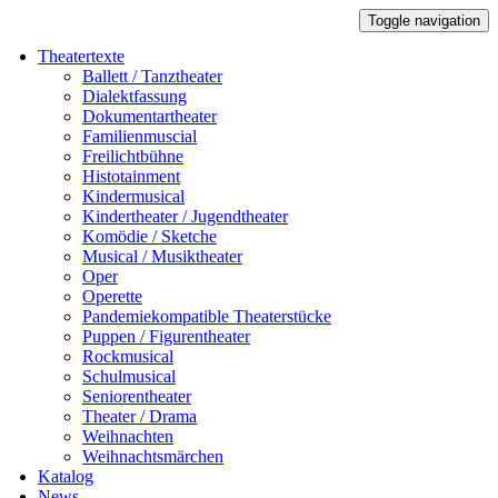
Toggle navigation
Theatertexte
Ballett / Tanztheater
Dialektfassung
Dokumentartheater
Familienmuscial
Freilichtbühne
Histotainment
Kindermusical
Kindertheater / Jugendtheater
Komödie / Sketche
Musical / Musiktheater
Oper
Operette
Pandemiekompatible Theaterstücke
Puppen / Figurentheater
Rockmusical
Schulmusical
Seniorentheater
Theater / Drama
Weihnachten
Weihnachtsmärchen
Katalog
News