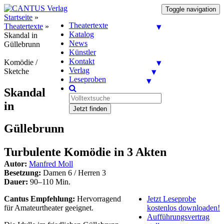
Toggle navigation
Startseite
»
Theatertexte
Theatertexte
»
Katalog
Skandal in
News
Güllebrunn
Künstler
Kontakt
Komödie /
Verlag
Sketche
Leseproben
Skandal
in
Jetzt finden
Güllebrunn
Turbulente Komödie in 3 Akten
Autor:
Manfred Moll
Besetzung:
Damen 6 / Herren 3
Dauer:
90–110 Min.
Cantus Empfehlung:
Hervorragend
Jetzt Leseprobe
für Amateurtheater geeignet.
kostenlos downloaden!
Aufführungsvertrag