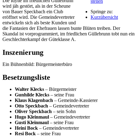
Die Idylle im friedlichen Güllebrunn
stellen
wird jäh gestört, als in der Scheune
von Bauer Speckbach ein Club
Springe zu:
eröffnet wird. Die Gemeindevertreter
Kurzübersicht
entwickeln sich als beste Kunden und
die Fantasien der Ehefrauen lassen bunte Blüten treiben. Der
Skandal ist vorprogrammiert, im friedlichen Güllebrunn tobt nun ein
Geschlechterkampf der Güteklasse A.
Inszenierung
Ein Bühnenbild: Bürgermeisterbüro
Besetzungsliste
Walter Klecks
– Bürgermeister
Gunhilde Klecks
– seine Frau
Klaus Klagenbach
– Gemeinde-Kassierer
Otto Speckbach
– Gemeindevertreter
Oliver Speckbach
– sein Sohn
Hugo Kleinmaul
– Gemeindevertreter
Gusti Kleinmaul
– seine Frau
Heini Bock
– Gemeindevertreter
Resi Bock
– seine Frau