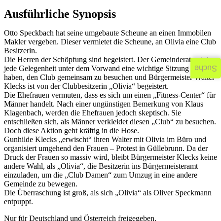
Ausführliche Synopsis
Otto Speckbach hat seine umgebaute Scheune an einen Immobilen
Makler vergeben. Dieser vermietet die Scheune, an Olivia eine Club
Besitzerin.
Die Herren der Schöpfung sind begeistert. Der Gemeinderat nutzt
jede Gelegenheit unter dem Vorwand eine wichtige Sitzung zu
Suche
haben, den Club gemeinsam zu besuchen und Bürgermeister Walter
Klecks ist von der Clubbesitzerin „Olivia“ begeistert.
Die Ehefrauen vermuten, dass es sich um einen „Fitness-Center“ für
Männer handelt. Nach einer ungünstigen Bemerkung von Klaus
Klagenbach, werden die Ehefrauen jedoch skeptisch. Sie
entschließen sich, als Männer verkleidet diesen „Club“ zu besuchen.
Doch diese Aktion geht kräftig in die Hose.
Gunhilde Klecks „erwischt“ ihren Walter mit Olivia im Büro und
organisiert umgehend den Frauen – Protest in Güllebrunn. Da der
Druck der Frauen so massiv wird, bleibt Bürgermeister Klecks keine
andere Wahl, als „Olivia“, die Besitzerin ins Bürgermeisteramt
einzuladen, um die „Club Damen“ zum Umzug in eine andere
Gemeinde zu bewegen.
Die Überraschung ist groß, als sich „Olivia“ als Oliver Speckmann
entpuppt.
Nur für Deutschland und Österreich freigegeben.