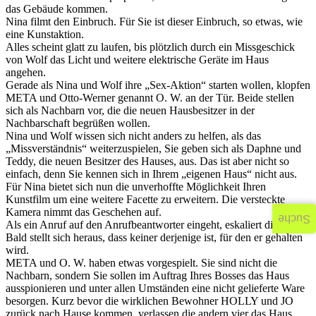
das Gebäude kommen.
Nina filmt den Einbruch. Für Sie ist dieser Einbruch, so etwas, wie
eine Kunstaktion.
Alles scheint glatt zu laufen, bis plötzlich durch ein Missgeschick
von Wolf das Licht und weitere elektrische Geräte im Haus
angehen.
Gerade als Nina und Wolf ihre „Sex-Aktion“ starten wollen, klopfen
META und Otto-Werner genannt O. W. an der Tür. Beide stellen
sich als Nachbarn vor, die die neuen Hausbesitzer in der
Nachbarschaft begrüßen wollen.
Nina und Wolf wissen sich nicht anders zu helfen, als das
„Missverständnis“ weiterzuspielen, Sie geben sich als Daphne und
Teddy, die neuen Besitzer des Hauses, aus. Das ist aber nicht so
einfach, denn Sie kennen sich in Ihrem „eigenen Haus“ nicht aus.
Für Nina bietet sich nun die unverhoffte Möglichkeit Ihren
Kunstfilm um eine weitere Facette zu erweitern. Die versteckte
Kamera nimmt das Geschehen auf.
Suche
Als ein Anruf auf den Anrufbeantworter eingeht, eskaliert die Lage.
Bald stellt sich heraus, dass keiner derjenige ist, für den er gehalten
wird.
META und O. W. haben etwas vorgespielt. Sie sind nicht die
Nachbarn, sondern Sie sollen im Auftrag Ihres Bosses das Haus
ausspionieren und unter allen Umständen eine nicht gelieferte Ware
besorgen. Kurz bevor die wirklichen Bewohner HOLLY und JO
zurück nach Hause kommen, verlassen die andern vier das Haus.