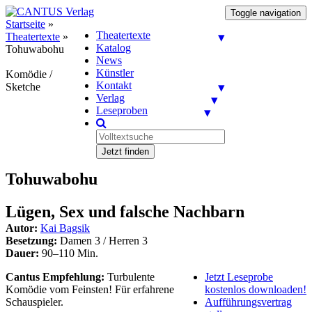
Toggle navigation
Startseite
»
Theatertexte
Theatertexte
»
Katalog
Tohuwabohu
News
Künstler
Komödie /
Kontakt
Sketche
Verlag
Leseproben
Jetzt finden
Tohuwabohu
Lügen, Sex und falsche Nachbarn
Autor:
Kai Bagsik
Besetzung:
Damen 3 / Herren 3
Dauer:
90–110 Min.
Cantus Empfehlung:
Turbulente
Jetzt Leseprobe
Komödie vom Feinsten! Für erfahrene
kostenlos downloaden!
Schauspieler.
Aufführungsvertrag