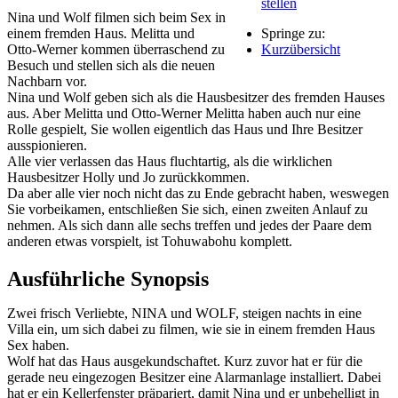
stellen
Nina und Wolf filmen sich beim Sex in
einem fremden Haus. Melitta und
Springe zu:
Otto-Werner kommen überraschend zu
Kurzübersicht
Besuch und stellen sich als die neuen
Nachbarn vor.
Nina und Wolf geben sich als die Hausbesitzer des fremden Hauses
aus. Aber Melitta und Otto-Werner Melitta haben auch nur eine
Rolle gespielt, Sie wollen eigentlich das Haus und Ihre Besitzer
ausspionieren.
Alle vier verlassen das Haus fluchtartig, als die wirklichen
Hausbesitzer Holly und Jo zurückkommen.
Da aber alle vier noch nicht das zu Ende gebracht haben, weswegen
Sie vorbeikamen, entschließen Sie sich, einen zweiten Anlauf zu
nehmen. Als sich dann alle sechs treffen und jedes der Paare dem
anderen etwas vorspielt, ist Tohuwabohu komplett.
Ausführliche Synopsis
Zwei frisch Verliebte, NINA und WOLF, steigen nachts in eine
Villa ein, um sich dabei zu filmen, wie sie in einem fremden Haus
Sex haben.
Wolf hat das Haus ausgekundschaftet. Kurz zuvor hat er für die
gerade neu eingezogen Besitzer eine Alarmanlage installiert. Dabei
hat er ein Kellerfenster präpariert, damit Nina und er unbehelligt in