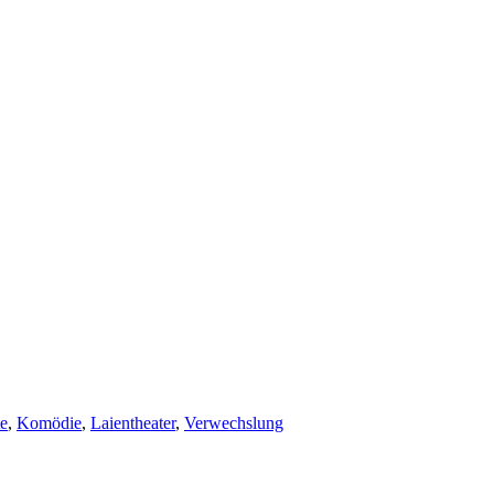
te
,
Komödie
,
Laientheater
,
Verwechslung