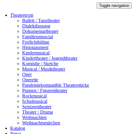
Toggle navigation
Theatertexte
Ballett / Tanztheater
Dialektfassung
Dokumentartheater
Familienmuscial
Freilichtbühne
Histotainment
Kindermusical
Kindertheater / Jugendtheater
Komödie / Sketche
Musical / Musiktheater
Oper
Operette
Pandemiekompatible Theaterstücke
Puppen / Figurentheater
Rockmusical
Schulmusical
Seniorentheater
Theater / Drama
Weihnachten
Weihnachtsmärchen
Katalog
News