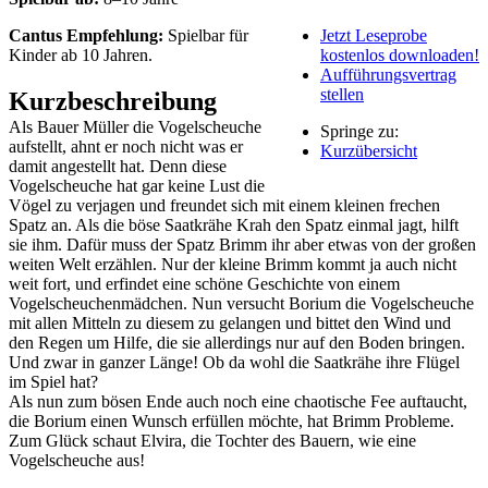
Cantus Empfehlung:
Spielbar für
Jetzt Leseprobe
Kinder ab 10 Jahren.
kostenlos downloaden!
Aufführungsvertrag
stellen
Kurzbeschreibung
Als Bauer Müller die Vogelscheuche
Springe zu:
aufstellt, ahnt er noch nicht was er
Kurzübersicht
damit angestellt hat. Denn diese
Vogelscheuche hat gar keine Lust die
Vögel zu verjagen und freundet sich mit einem kleinen frechen
Spatz an. Als die böse Saatkrähe Krah den Spatz einmal jagt, hilft
sie ihm. Dafür muss der Spatz Brimm ihr aber etwas von der großen
weiten Welt erzählen. Nur der kleine Brimm kommt ja auch nicht
weit fort, und erfindet eine schöne Geschichte von einem
Vogelscheuchenmädchen. Nun versucht Borium die Vogelscheuche
mit allen Mitteln zu diesem zu gelangen und bittet den Wind und
den Regen um Hilfe, die sie allerdings nur auf den Boden bringen.
Und zwar in ganzer Länge! Ob da wohl die Saatkrähe ihre Flügel
im Spiel hat?
Als nun zum bösen Ende auch noch eine chaotische Fee auftaucht,
die Borium einen Wunsch erfüllen möchte, hat Brimm Probleme.
Zum Glück schaut Elvira, die Tochter des Bauern, wie eine
Vogelscheuche aus!