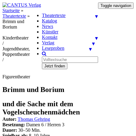
Toggle navigation
Startseite
»
Theatertexte
Theatertexte
»
Katalog
Brimm und
News
Borium
Künstler
Kontakt
Kindertheater
Verlag
/
Leseproben
Jugendtheater,
Puppentheater
/
Jetzt finden
Figurentheater
Brimm und Borium
und die Sache mit dem
Vogelscheuchenmädchen
Autor:
Thomas Gehring
Besetzung:
Damen 6 / Herren 3
Dauer:
30–50 Min.
Spielbar ab:
8–10 Jahre