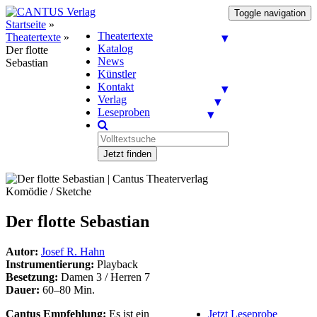
Toggle navigation
Startseite
»
Theatertexte
Theatertexte
»
Katalog
Der flotte
News
Sebastian
Künstler
Kontakt
Verlag
Leseproben
Jetzt finden
Komödie / Sketche
Der flotte Sebastian
Autor:
Josef R. Hahn
Instrumentierung:
Playback
Besetzung:
Damen 3 / Herren 7
Dauer:
60–80 Min.
Cantus Empfehlung:
Es ist ein
Jetzt Leseprobe