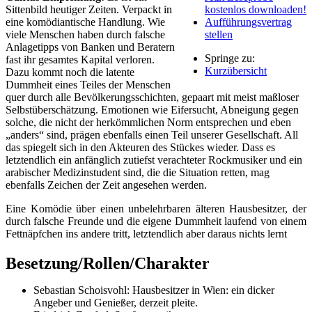
Sittenbild heutiger Zeiten. Verpackt in
kostenlos downloaden!
eine komödiantische Handlung. Wie
Aufführungsvertrag
viele Menschen haben durch falsche
stellen
Anlagetipps von Banken und Beratern
Springe zu:
fast ihr gesamtes Kapital verloren.
Kurzübersicht
Dazu kommt noch die latente
Dummheit eines Teiles der Menschen
quer durch alle Bevölkerungsschichten, gepaart mit meist maßloser
Selbstüberschätzung. Emotionen wie Eifersucht, Abneigung gegen
solche, die nicht der herkömmlichen Norm entsprechen und eben
„anders“ sind, prägen ebenfalls einen Teil unserer Gesellschaft. All
das spiegelt sich in den Akteuren des Stückes wieder. Dass es
letztendlich ein anfänglich zutiefst verachteter Rockmusiker und ein
arabischer Medizinstudent sind, die die Situation retten, mag
ebenfalls Zeichen der Zeit angesehen werden.
Eine Komödie über einen unbelehrbaren älteren Hausbesitzer, der
durch falsche Freunde und die eigene Dummheit laufend von einem
Fettnäpfchen ins andere tritt, letztendlich aber daraus nichts lernt
Besetzung/Rollen/Charakter
Sebastian Schoisvohl: Hausbesitzer in Wien: ein dicker
Angeber und Genießer, derzeit pleite.