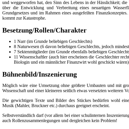
und weggeworfen hat, den Sinn des Lebens in der Hässlichkeit; die W
über die Entwicklung und Verbreitung eines neuartigen Wasser
Grundgesetzes und im Rahmen eines ausgefeilten Finanzkonzeptes. 
kommt zur Katastrophe.
Besetzung/Rollen/Charakter
1 Narr (im Grunde beliebigen Geschlechts)
8 Naturwesen (6 davon beliebigen Geschlechts, jedoch minde
7 Sektenmitglieder (im Grunde ebenfalls beliebigen Geschlecht
11 Wissenschaftler (auch hier erscheinen die Geschlechter recht
Biologin und ein männlicher Finanzwirt wohl geschickt wären)
Bühnenbild/Inszenierung
Möglich wäre eine Umsetzung ohne größere Umbauten und mit groß
Wissenschaft und einer kleineren seitlich etwas versetzten weiteren V
Die gewichtigen Texte und Bilder des Stückes bedürfen wohl ein
Musik (Mahler, Bruckner etc.) durchaus geeignet erscheint.
Selbstverständlich darf (vor allem bei einer schulinternen Inszenie
auch Rollenzusammenlegungen und dergleichen kein Problem!