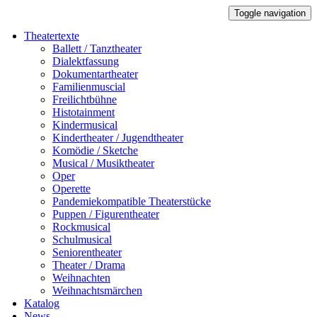
Toggle navigation
Theatertexte
Ballett / Tanztheater
Dialektfassung
Dokumentartheater
Familienmuscial
Freilichtbühne
Histotainment
Kindermusical
Kindertheater / Jugendtheater
Komödie / Sketche
Musical / Musiktheater
Oper
Operette
Pandemiekompatible Theaterstücke
Puppen / Figurentheater
Rockmusical
Schulmusical
Seniorentheater
Theater / Drama
Weihnachten
Weihnachtsmärchen
Katalog
News