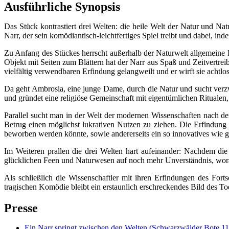
Ausführliche Synopsis
Das Stück kontrastiert drei Welten: die heile Welt der Natur und Na
Narr, der sein komödiantisch-leichtfertiges Spiel treibt und dabei, ind
Zu Anfang des Stückes herrscht außerhalb der Naturwelt allgemeine Kl
Objekt mit Seiten zum Blättern hat der Narr aus Spaß und Zeitvertre
vielfältig verwendbaren Erfindung gelangweilt und er wirft sie achtlos
Da geht Ambrosia, eine junge Dame, durch die Natur und sucht verzw
und gründet eine religiöse Gemeinschaft mit eigentümlichen Ritualen
Parallel sucht man in der Welt der modernen Wissenschaften nach de
Betrug einen möglichst lukrativen Nutzen zu ziehen. Die Erfindung e
beworben werden könnte, sowie andererseits ein so innovatives wie gl
Im Weiteren prallen die drei Welten hart aufeinander: Nachdem die S
glücklichen Feen und Naturwesen auf noch mehr Unverständnis, worau
Als schließlich die Wissenschaftler mit ihren Erfindungen des Forts
tragischen Komödie bleibt ein erstaunlich erschreckendes Bild des T
Presse
Ein Narr springt zwischen den Welten (Schwarzwälder Bote 11