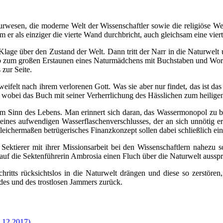
turwesen, die moderne Welt der Wissenschaftler sowie die religiöse W
em er als einziger die vierte Wand durchbricht, auch gleichsam eine vier
age über den Zustand der Welt. Dann tritt der Narr in die Naturwelt u
ib zum großen Erstaunen eines Naturmädchens mit Buchstaben und Worte
 zur Seite.
eifelt nach ihrem verlorenen Gott. Was sie aber nur findet, das ist d
, wobei das Buch mit seiner Verherrlichung des Hässlichen zum heiligen
m Sinn des Lebens. Man erinnert sich daran, das Wassermonopol zu be
ines aufwendigen Wasserflaschenverschlusses, der an sich unnötig ers
eichermaßen betrügerisches Finanzkonzept sollen dabei schließlich eine
ektierer mit ihrer Missionsarbeit bei den Wissenschaftlern nahezu sche
f die Sektenführerin Ambrosia einen Fluch über die Naturwelt ausspr
chritts rücksichtslos in die Naturwelt drängen und diese so zerstöre
odes und des trostlosen Jammers zurück.
.12.2017)