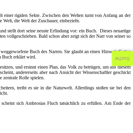
elt einer rigiden Sekte. Zwischen den Welten turnt von Anfang an der
te Welt, die Welt der Zuschauer, einbezieht.
nd stellt dort seine neuste Erfindung vor: ein Buch. Dieses neuartige
n vollgeschrieben. Bald schon aber zeigt sich der Narr von seiner so
as weggeworfene Buch des Narren. Sie glaubt an einen Hinweis Gottes
 Buch erklärt wird.
Suche
sitzen, und ersinnt einen Plan, das Volk zu betrügen, um aus diesem
cheint, andererseits aber nach Ansicht der Wissenschaftler geschickt
 zentrale Rolle spielen.
itern, treibt es sie in die Naturwelt. Allerdings stoßen sie bei den
icht.
n, scheint sich Ambrosias Fluch tatsächlich zu erfüllen. Am Ende der