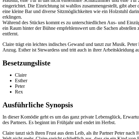
Haustür, eine Tür in das nicht einsehbare Schlafzimmer und eine Tür 
eingerichtet. Die Einrichtung ist wahllos zusammengestellt, gibt abe
eine kleine Bar und diverse Sitzmöglichkeiten wie ein Holzstuhl darin.
erklingen.
Während des Stückes kommt es zu unterschiedlichen Aus- und Einzüge
ein Raum hinter der Bühne empfehlenswert um die Sachen abstellen
entfernt.
Claire trägt ein leichtes indisches Gewand und tanzt zur Musik. Peter 
Anzug. Esther ist Stewardess und tritt auch in ihrer Arbeitskleidung a
Besetzungsliste
Claire
Esther
Peter
Rex
Ausführliche Synopsis
In dieser Komödie geht es um das ganz private Lebensglück, Erwar
des Partners. Es beginnt im Frühjahr und endet im Herbst.
Claire tanzt sich ihren Frust aus dem Leib, als ihr Partner Peter nach 
Welt nicht mehr. Claire spricht schließlich aus, dass sie ein Kind von Pe