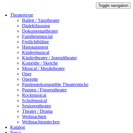
Toggle navigation
Theatertexte
Ballett / Tanztheater
Dialektfassung
Dokumentartheater
Familienmuscial
Freilichtbühne
Histotainment
Kindermusical
Kindertheater / Jugendtheater
Komödie / Sketche
Musical / Musiktheater
Oper
Operette
Pandemiekompatible Theaterstücke
Puppen / Figurentheater
Rockmusical
Schulmusical
Seniorentheater
Theater / Drama
Weihnachten
Weihnachtsmärchen
Katalog
News