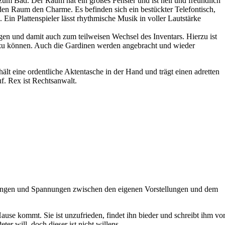
zum Bad. Der Raum hat ein großes Fenster und ist hell und freundlich
r den Raum den Charme. Es befinden sich ein bestückter Telefontisch,
 Ein Plattenspieler lässt rhythmische Musik in voller Lautstärke
n und damit auch zum teilweisen Wechsel des Inventars. Hierzu ist
 zu können. Auch die Gardinen werden angebracht und wieder
hält eine ordentliche Aktentasche in der Hand und trägt einen adretten
uf. Rex ist Rechtsanwalt.
tungen und Spannungen zwischen den eigenen Vorstellungen und dem
Hause kommt. Sie ist unzufrieden, findet ihn bieder und schreibt ihm vor
ter will, doch dieser ist nicht willens.