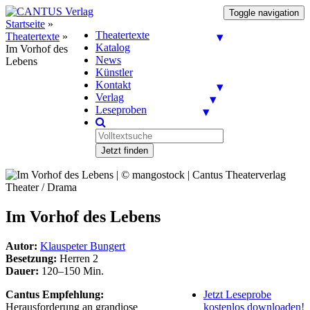
Toggle navigation
Startseite
»
Theatertexte
Theatertexte
»
Katalog
Im Vorhof des
News
Lebens
Künstler
Kontakt
Verlag
Leseproben
Jetzt finden
Theater / Drama
Im Vorhof des Lebens
Autor:
Klauspeter Bungert
Besetzung:
Herren 2
Dauer:
120–150 Min.
Cantus Empfehlung:
Jetzt Leseprobe
Herausforderung an grandiose
kostenlos downloaden!