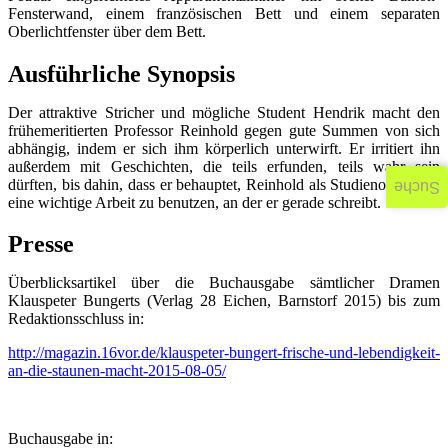
Fensterwand, einem französischen Bett und einem separaten
Oberlichtfenster über dem Bett.
Ausführliche Synopsis
Der attraktive Stricher und mögliche Student Hendrik macht den
frühemeritierten Professor Reinhold gegen gute Summen von sich
abhängig, indem er sich ihm körperlich unterwirft. Er irritiert ihn
außerdem mit Geschichten, die teils erfunden, teils wahr sein
dürften, bis dahin, dass er behauptet, Reinhold als Studienobjekt für
Suche
eine wichtige Arbeit zu benutzen, an der er gerade schreibt.
Presse
Überblicksartikel über die Buchausgabe sämtlicher Dramen
Klauspeter Bungerts (Verlag 28 Eichen, Barnstorf 2015) bis zum
Redaktionsschluss in:
http://magazin.16vor.de/klauspeter-bungert-frische-und-lebendigkeit-
an-die-staunen-macht-2015-08-05/
Buchausgabe in: