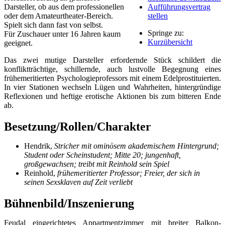
Darsteller, ob aus dem professionellen
Aufführungsvertrag
oder dem Amateurtheater-Bereich.
stellen
Spielt sich dann fast von selbst.
Springe zu:
Für Zuschauer unter 16 Jahren kaum
Kurzübersicht
geeignet.
Das zwei mutige Darsteller erfordernde Stück schildert die
konfliktträchtige, schillernde, auch lustvolle Begegnung eines
frühemeritierten Psychologieprofessors mit einem Edelprostituierten.
In vier Stationen wechseln Lügen und Wahrheiten, hintergründige
Reflexionen und heftige erotische Aktionen bis zum bitteren Ende
ab.
Besetzung/Rollen/Charakter
Hendrik,
Stricher mit ominösem akademischem Hintergrund;
Student oder Scheinstudent; Mitte 20; jungenhaft,
großgewachsen; treibt mit Reinhold sein Spiel
Reinhold,
frühemeritierter Professor; Freier, der sich in
seinen Sexsklaven auf Zeit verliebt
Bühnenbild/Inszenierung
Feudal eingerichtetes Appartmentzimmer mit breiter Balkon-