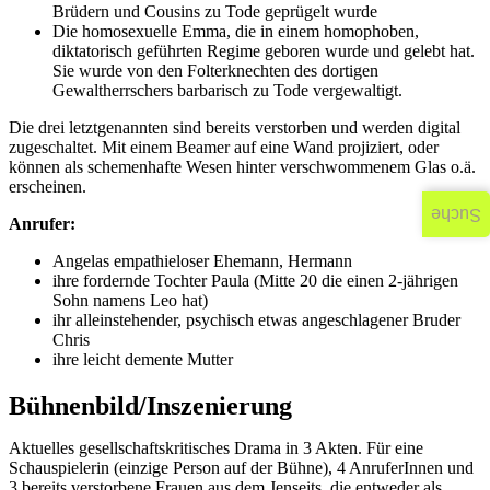
Brüdern und Cousins zu Tode geprügelt wurde
Die homosexuelle Emma, die in einem homophoben,
diktatorisch geführten Regime geboren wurde und gelebt hat.
Sie wurde von den Folterknechten des dortigen
Gewaltherrschers barbarisch zu Tode vergewaltigt.
Die drei letztgenannten sind bereits verstorben und werden digital
zugeschaltet. Mit einem Beamer auf eine Wand projiziert, oder
können als schemenhafte Wesen hinter verschwommenem Glas o.ä.
erscheinen.
Suche
Anrufer:
Angelas empathieloser Ehemann, Hermann
ihre fordernde Tochter Paula (Mitte 20 die einen 2-jährigen
Sohn namens Leo hat)
ihr alleinstehender, psychisch etwas angeschlagener Bruder
Chris
ihre leicht demente Mutter
Bühnenbild/Inszenierung
Aktuelles gesellschaftskritisches Drama in 3 Akten. Für eine
Schauspielerin (einzige Person auf der Bühne), 4 AnruferInnen und
3 bereits verstorbene Frauen aus dem Jenseits, die entweder als