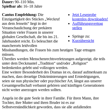
Dauer:
90–110 Min.
Spielbar ab:
16–18 Jahre
Cantus Empfehlung:
Die
Jetzt Leseprobe
Einzigartigkeit des Stückes „Weckruf
kostenlos downloaden!
aus dem Jenseits“ liegt in der
Aufführungsvertrag
Veranschaulichung der prekären
stellen
Situation vieler Frauen in unserer
Springe zu:
globalen Gesellschaft, die bis ins 21.
Kurzübersicht
Jahrhundert reicht. Es beleuchtet die
mancherorts leidvollen
Misshandlungen, die Frauen bis zum heutigen Tage ertragen
müssen.
Überdies werden Menschenrechtsverletzungen aufgezeigt, die teils
unter dem Deckmantel „Tradition“ und/oder „Religion“
bedenkenlos gelebt und vollzogen werden.
Eine weitere Besonderheit des Dramas ist es, darauf aufmerksam zu
machen, dass derartige Diskriminierungen und Erniedrigungen,
seien sie nun physischer oder psychischer Art, längst aus unserer
Gesamtgesellschaft verbannt gehören und künftigen Generationen
nicht weiter anerzogen werden sollten.
Angela ist die gute Seele in ihrer Familie. Für ihren Mann, ihre
Tochter, ihre Mutter und ihren Bruder ist es zur
Selbstverständlichkeit geworden, dass sie alle anfallenden