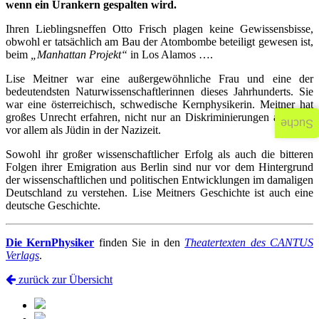
wenn ein Urankern gespalten wird.
Ihren Lieblingsneffen Otto Frisch plagen keine Gewissensbisse,
obwohl er tatsächlich am Bau der Atombombe beteiligt gewesen ist,
beim
„Manhattan Projekt“
in Los Alamos ….
Lise Meitner war eine außergewöhnliche Frau und eine der
bedeutendsten Naturwissenschaftlerinnen dieses Jahrhunderts. Sie
war eine österreichisch, schwedische Kernphysikerin. Meitner hat
großes Unrecht erfahren, nicht nur an Diskriminierungen als Frau,
Suche
vor allem als Jüdin in der Nazizeit.
Sowohl ihr großer wissenschaftli­cher Erfolg als auch die bitteren
Folgen ihrer Emigration aus Berlin sind nur vor dem Hintergrund
der wissenschaftlichen und politischen Entwicklungen im damaligen
Deutschland zu verstehen. Lise Meitners Geschichte ist auch eine
deutsche Geschichte.
Die KernPhysiker
finden Sie in den
Theatertexten des CANTUS
Verlags
.
zurück zur Übersicht